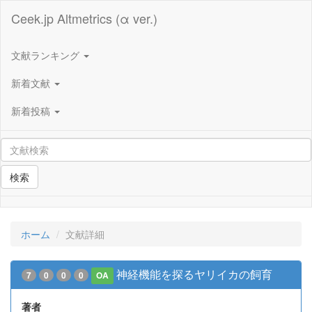
Ceek.jp Altmetrics (α ver.)
文献ランキング
新着文献
新着投稿
検索
ホーム
文献詳細
神経機能を探るヤリイカの飼育
7
0
0
0
OA
著者