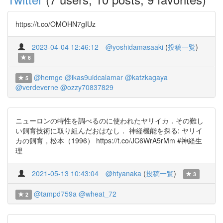
https://t.co/OMOHN7gIUz
2023-04-04 12:46:12
@yoshidamasaaki
(
投稿一覧
)
6
@hemge
@ikas9uidcalamar
@katzkagaya
5
@verdeverne
@ozzy70837829
ニューロンの特性を調べるのに使われたヤリイカ．その難し
い飼育技術に取り組んだおはなし． 神経機能を探る: ヤリイ
カの飼育，松本（1996） https://t.co/JC6WrA5rMm #神経生
理
2021-05-13 10:43:04
@htyanaka
(
投稿一覧
)
3
@tampd759a
@wheat_72
2