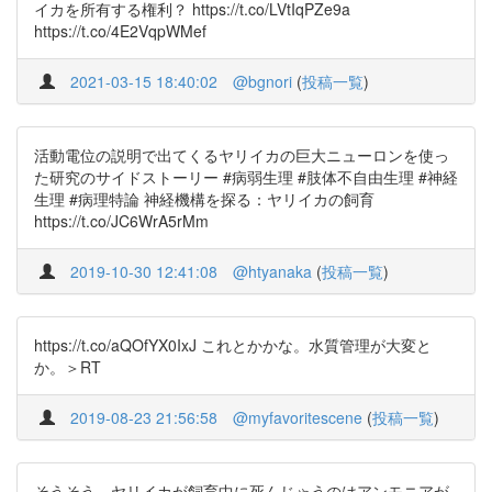
イカを所有する権利？ https://t.co/LVtIqPZe9a
https://t.co/4E2VqpWMef
2021-03-15 18:40:02
@bgnori
(
投稿一覧
)
活動電位の説明で出てくるヤリイカの巨大ニューロンを使っ
た研究のサイドストーリー #病弱生理 #肢体不自由生理 #神経
生理 #病理特論 神経機構を探る：ヤリイカの飼育
https://t.co/JC6WrA5rMm
2019-10-30 12:41:08
@htyanaka
(
投稿一覧
)
https://t.co/aQOfYX0IxJ これとかかな。水質管理が大変と
か。＞RT
2019-08-23 21:56:58
@myfavoritescene
(
投稿一覧
)
そうそう，ヤリイカが飼育中に死んじゃうのはアンモニアが