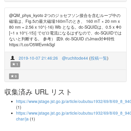
@QM_phys_kyoto 2つのジョセフソン接合を含むループ中の
磁場は、Fig.5の最大磁場160mTのとき、 160 mT × 20 nm x
80 nm = 2.56 x 10^(-16) Wb となる。dc-SQUIDは、0.5 x Φ0
[~1 x 10^(-15)] でゼロ電流になるはずなので、dc-SQUIDでは
ないと判断する。 参考） 図9. dc-SQUID のJmax対Φ特性
https://t.co/O5WEvmkSgl
2019-10-07 21:46:26
@ruchitode44
(
投稿一覧
)
1
0
収集済み URL リスト
https://www.jstage.jst.go.jp/article/oubutsu1932/69/8/69_8_94
(1)
https://www.jstage.jst.go.jp/article/oubutsu1932/69/8/69_8_940
char/ja
(1)