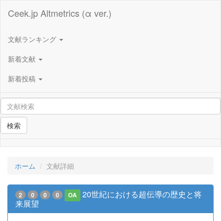
Ceek.jp Altmetrics (α ver.)
文献ランキング
新着文献
新着投稿
検索
ホーム
文献詳細
20世紀における超伝導の歴史と将
2
0
0
0
OA
来展望