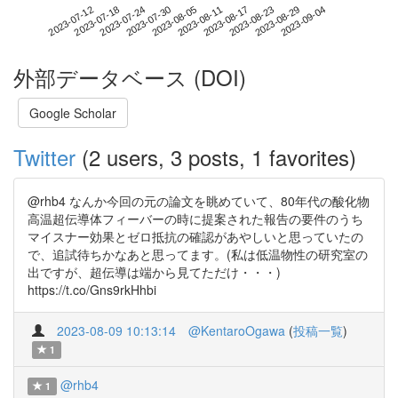
2023-08-29
2023-07-12
2023-07-30
2023-08-17
2023-09-04
2023-07-18
2023-08-05
2023-08-23
2023-07-24
2023-08-11
外部データベース (DOI)
Google Scholar
Twitter
(2 users, 3 posts, 1 favorites)
@rhb4 なんか今回の元の論文を眺めていて、80年代の酸化物
高温超伝導体フィーバーの時に提案された報告の要件のうち
マイスナー効果とゼロ抵抗の確認があやしいと思っていたの
で、追試待ちかなあと思ってます。(私は低温物性の研究室の
出ですが、超伝導は端から見てただけ・・・)
https://t.co/Gns9rkHhbi
2023-08-09 10:13:14
@KentaroOgawa
(
投稿一覧
)
1
@rhb4
1