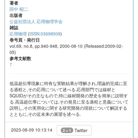
著者
田中 昭二
出版者
公益社団法人 応用物理学会
雑誌
応用物理
(
ISSN:03698009
)
巻号頁・発行日
vol.69, no.8, pp.940-948, 2000-08-10 (Released:2009-02-
05)
参考文献数
7
低温超伝導現象に特有な実験結果が理解され,理論的完成に至
る過程と,その応用について述べる.応用部門では線材と
SQUIDがその主なもので,特に線材開発の歴史を簡単に説明す
る.高温超伝導については,その発見に至る過程と意義について
説明し,その実用化に関する研究開発の現状について解説する
とともに,その近未来の展望を述べる.
2023-08-09 10:13:14
Twitter
2 + 1