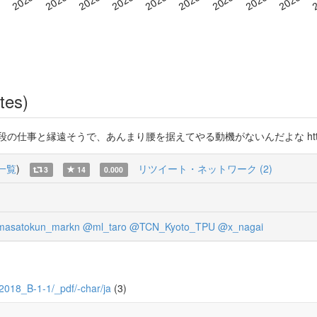
tes)
と縁遠そうで、あんまり腰を据えてやる動機がないんだよな https://t.
一覧
)
リツイート・ネットワーク (2)
3
14
0.000
asatokun_markn
@ml_taro
@TCN_Kyoto_TPU
@x_nagai
0/2018_B-1-1/_pdf/-char/ja
(3)