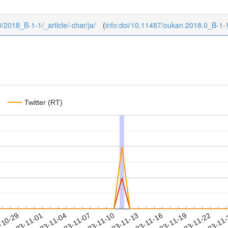
0/2018_B-1-1/_article/-char/ja/
(
info:doi/10.11487/oukan.2018.0_B-1-
Twitter (RT)
2023-11-19
2023-11-22
2023-11
-10-29
2
2023-11-01
2023-11-04
2023-11-07
2023-11-10
2023-11-13
2023-11-16