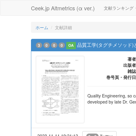
Ceek.jp Altmetrics (α ver.)
文献ランキング
ホーム
文献詳細
品質工学(タグチメソッド)
3
0
0
0
OA
著者
出版者
雑誌
巻号頁・発行日
Quality Engineering, so c
developed by late Dr. Gen
2023-11-11 19:21:12