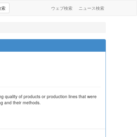
検索
ウェブ検索
ニュース検索
g quality of products or production lines that were
ing and their methods.