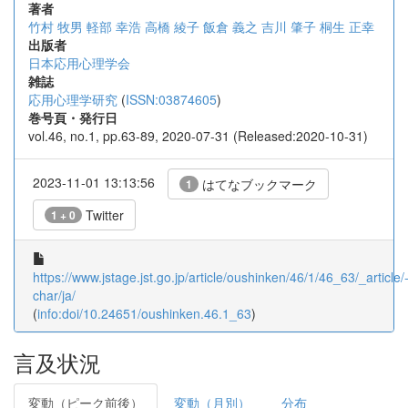
著者
竹村 牧男
軽部 幸浩
高橋 綾子
飯倉 義之
吉川 肇子
桐生 正幸
出版者
日本応用心理学会
雑誌
応用心理学研究
(
ISSN:03874605
)
巻号頁・発行日
vol.46, no.1, pp.63-89, 2020-07-31 (Released:2020-10-31)
2023-11-01 13:13:56
はてなブックマーク
1
Twitter
1 + 0
https://www.jstage.jst.go.jp/article/oushinken/46/1/46_63/_article/
char/ja/
(
info:doi/10.24651/oushinken.46.1_63
)
言及状況
変動（ピーク前後）
変動（月別）
分布