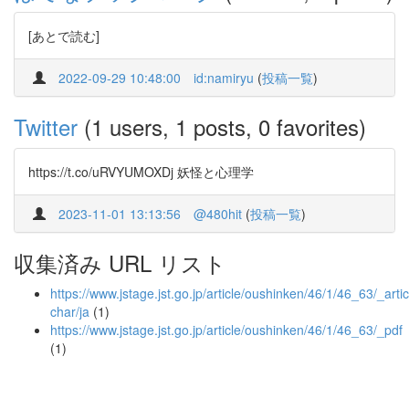
[あとで読む]
2022-09-29 10:48:00
id:namiryu
(
投稿一覧
)
Twitter
(1 users, 1 posts, 0 favorites)
https://t.co/uRVYUMOXDj 妖怪と心理学
2023-11-01 13:13:56
@480hit
(
投稿一覧
)
収集済み URL リスト
https://www.jstage.jst.go.jp/article/oushinken/46/1/46_63/_artic
char/ja
(1)
https://www.jstage.jst.go.jp/article/oushinken/46/1/46_63/_pdf
(1)