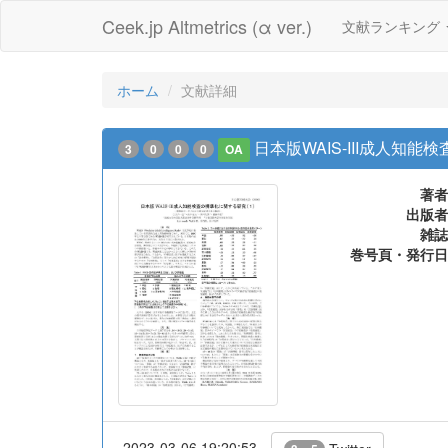
Ceek.jp Altmetrics (α ver.)
文献ランキング
ホーム
文献詳細
日本版WAIS-III成人知
3
0
0
0
OA
著者
出版者
雑誌
巻号頁・発行日
2023-03-06 19:20:53