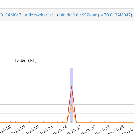
/70_3AM047/_article/-char/ja/
(
info:doi/10.4992/pacjpa.70.0_3AM047
)
Twitter (RT)
2021-11-23
2021-11-26
2021-11
-11-02
2
2021-11-05
2021-11-08
2021-11-11
2021-11-14
2021-11-17
2021-11-20