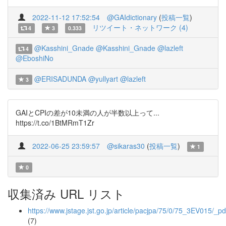
2022-11-12 17:52:54
@GAIdictionary
(
投稿一覧
)
リツイート・ネットワーク (4)
4
3
0.333
@Kasshini_Gnade
@Kasshini_Gnade
@lazleft
4
@EboshiNo
@ERISADUNDA
@yullyart
@lazleft
3
GAIとCPIの差が10未満の人が半数以上って...
https://t.co/1BtMRmT1Zr
2022-06-25 23:59:57
@sikaras30
(
投稿一覧
)
1
0
収集済み URL リスト
https://www.jstage.jst.go.jp/article/pacjpa/75/0/75_3EV015/_pd
(7)