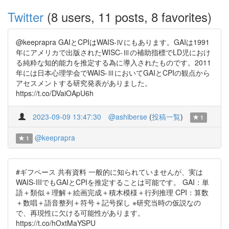
Twitter
(8 users, 11 posts, 8 favorites)
@keeprapra GAIとCPIはWAIS-Ⅳにもあります。GAIは1991
年にアメリカで出版されたWISC-Ⅲの補助指標でLD児におけ
る純粋な知的能力を推定する為に導入されたものです。2011
年には日本心理学会でWAIS-ⅢにおいてGAIとCPIの観点から
アセスメントする研究発表がありました。
https://t.co/DVaiOApU6h
2023-09-09 13:47:30
@ashiberse
(
投稿一覧
)
1
@keeprapra
1
#ギフペース 共有資料 一般的に知られていませんが、実は
WAIS-IIIでもGAIとCPIを推定することは可能です。 GAI：単
語＋類似＋理解＋絵画完成＋積木模様＋行列推理 CPI：算数
＋数唱＋語音整列＋符号＋記号探し ※研究当時の仮説なの
で、再現性に欠ける可能性があります。
https://t.co/hOxtMaYSPU