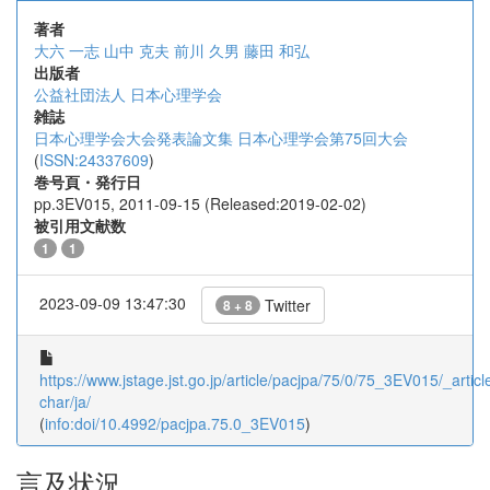
著者
大六 一志
山中 克夫
前川 久男
藤田 和弘
出版者
公益社団法人 日本心理学会
雑誌
日本心理学会大会発表論文集 日本心理学会第75回大会
(
ISSN:24337609
)
巻号頁・発行日
pp.3EV015, 2011-09-15 (Released:2019-02-02)
被引用文献数
1
1
2023-09-09 13:47:30
Twitter
8 + 8
https://www.jstage.jst.go.jp/article/pacjpa/75/0/75_3EV015/_article
char/ja/
(
info:doi/10.4992/pacjpa.75.0_3EV015
)
言及状況