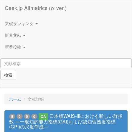
Ceek.jp Altmetrics (α ver.)
文献ランキング
新着文献
新着投稿
検索
ホーム
文献詳細
日本版WAIS-IIIにおける新しい群指
8
0
0
0
OA
数 ―一般知的能力指標(GAI)および認知習熟度指標
(CPI)の尺度作成―