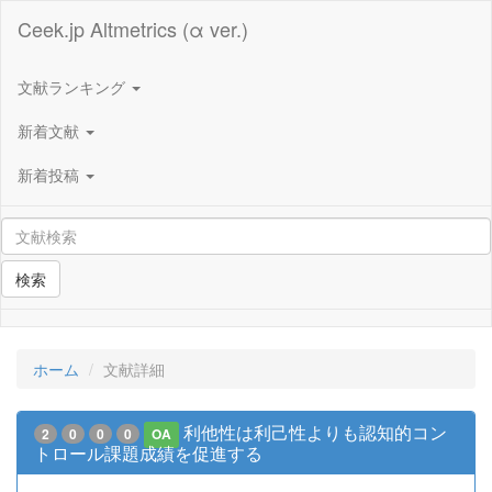
Ceek.jp Altmetrics (α ver.)
文献ランキング
新着文献
新着投稿
検索
ホーム
文献詳細
利他性は利己性よりも認知的コン
2
0
0
0
OA
トロール課題成績を促進する