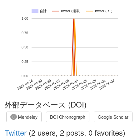
合計
Twitter (通常)
Twitter (RT)
1.00
0.75
0.50
0.25
0.00
2023-06-01
2023-04-14
2023-05-02
2023-05-20
2023-06-07
2023-04-20
2023-05-08
2023-05-26
2023-04-26
2023-05-14
外部データベース (DOI)
Mendeley
DOI Chronograph
Google Scholar
0
Twitter
(2 users, 2 posts, 0 favorites)