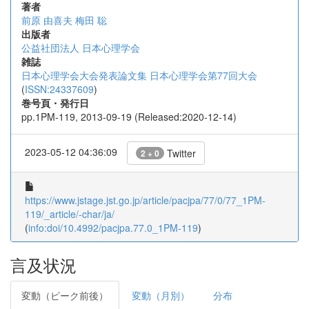
著者
前原 由喜夫
梅田 聡
出版者
公益社団法人 日本心理学会
雑誌
日本心理学会大会発表論文集 日本心理学会第77回大会
(
ISSN:24337609
)
巻号頁・発行日
pp.1PM-119, 2013-09-19 (Released:2020-12-14)
2023-05-12 04:36:09
Twitter
2 + 0
https://www.jstage.jst.go.jp/article/pacjpa/77/0/77_1PM-
119/_article/-char/ja/
(
info:doi/10.4992/pacjpa.77.0_1PM-119
)
言及状況
変動（ピーク前後）
変動（月別）
分布