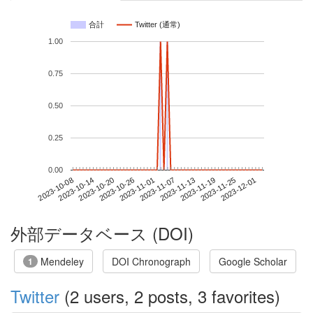
合計
Twitter (通常)
1.00
0.75
0.50
0.25
0.00
2023-11-25
2023-10-08
2023-10-26
2023-11-13
2023-12-01
2023-10-14
2023-11-01
2023-11-19
2023-10-20
2023-11-07
外部データベース (DOI)
Mendeley
DOI Chronograph
Google Scholar
1
Twitter
(2 users, 2 posts, 3 favorites)