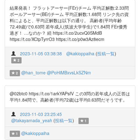
結果発表！ フラットアーサー(FEr)チーム 平均正解数:2.33問
ボールアーサー(BEr)チーム 平均正解数:1.68問 リンク先の資
料によると、平均正解数は以下の通り。 高齢者(平均年齢
72.49歳)で0.63問 若年成人(筑波大学学生)で1.84問 FEr優秀
過ぎ！ …なのか？ 続 https://t.co/2ucvQ0SMdB
https://t.co/XCtpTyrrO3 https://t.co/p0w3Az8ecm
2023-11-05 03:38:38
@kakioppaiha
(
投稿一覧
)
2
@han_tome
@PoHiMBxvsLkSZNm
2
@02btc0 https://t.co/1arkYAPsfV この3問の若年成人の正答は
平均1.84問で、高齢者(平均72歳)は平均0.63問だそうです。
2023-11-03 23:25:45
@takayamada_yeah
(
投稿一覧
)
1
@kakioppaiha
1