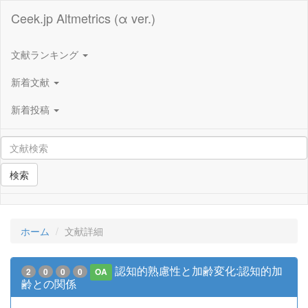
Ceek.jp Altmetrics (α ver.)
文献ランキング
新着文献
新着投稿
検索
ホーム
文献詳細
認知的熟慮性と加齢変化:認知的加
2
0
0
0
OA
齢との関係