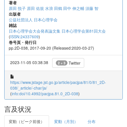
著者
原田 悦子
原田 佑規
水浪 田鶴
田中 伸之輔
須藤 智
出版者
公益社団法人 日本心理学会
雑誌
日本心理学会大会発表論文集 日本心理学会第81回大会
(
ISSN:24337609
)
巻号頁・発行日
pp.2D-038, 2017-09-20 (Released:2020-03-27)
2023-11-05 03:38:38
Twitter
2 + 3
https://www.jstage.jst.go.jp/article/pacjpa/81/0/81_2D-
038/_article/-char/ja/
(
info:doi/10.4992/pacjpa.81.0_2D-038
)
言及状況
変動（ピーク前後）
変動（月別）
分布