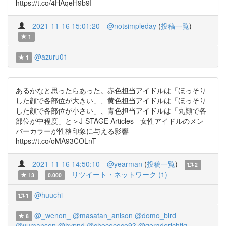
https://t.co/4HAqeH9b9I
2021-11-16 15:01:20
@notsimpleday
(
投稿一覧
)
1
@azuru01
1
あるかなと思ったらあった。赤色担当アイドルは「ほっそり
した顔で各部位が大きい」、黄色担当アイドルは「ほっそり
した顔で各部位が小さい」、青色担当アイドルは「丸顔で各
部位が中程度」と＞J-STAGE Articles - 女性アイドルのメン
バーカラーが性格印象に与える影響
https://t.co/oMA93COLnT
2021-11-16 14:50:10
@yearman
(
投稿一覧
)
2
リツイート・ネットワーク (1)
13
0.000
@huuchi
1
@_wenon_
@masatan_anison
@domo_bird
8
@yumanson
@hypnd
@chocococo93
@geraderichtig