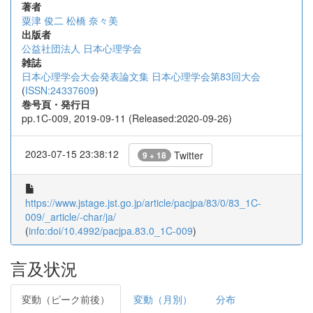
著者
粟津 俊二
松橋 奈々美
出版者
公益社団法人 日本心理学会
雑誌
日本心理学会大会発表論文集 日本心理学会第83回大会
(
ISSN:24337609
)
巻号頁・発行日
pp.1C-009, 2019-09-11 (Released:2020-09-26)
2023-07-15 23:38:12
Twitter
9 + 18
https://www.jstage.jst.go.jp/article/pacjpa/83/0/83_1C-
009/_article/-char/ja/
(
info:doi/10.4992/pacjpa.83.0_1C-009
)
言及状況
変動（ピーク前後）
変動（月別）
分布