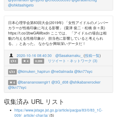
@ohkitashigeto
日本心理学会第83回大会(2019年) 「女性アイドルのメンバー
カラーが性格印象に与える影響」 (粟津 俊二・松橋 奈々美)
https://t.co/2bwGAMbxdn ここでは、 「アイドルの場合は相
貌の与える性格印象が、担当色に影響していると考えられ
る。」とあった。 なかなか興味深いデータだ！
2020-10-16 08:40:30
@Sasakamaku_
(
投稿一覧
)
リツイート・ネットワーク (3)
3
4
0.289
@kimuken_hapirun
@ne0almada
@tkn77syc
3
@banananosengir1
@3G_d08
@shikabanerocker
4
@tkn77syc
収集済み URL リスト
https://www.jstage.jst.go.jp/article/pacjpa/83/0/83_1C-
009/_article/-char/ja/
(5)