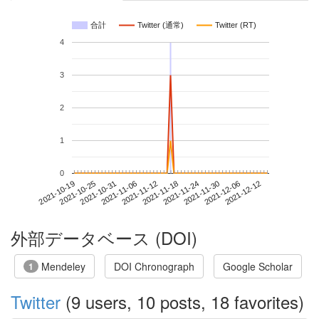
合計
Twitter (通常)
Twitter (RT)
4
3
2
1
0
2021-12-06
2021-10-19
2021-11-06
2021-11-24
2021-12-12
2021-10-25
2021-11-12
2021-11-30
2021-10-31
2021-11-18
外部データベース (DOI)
Mendeley
DOI Chronograph
Google Scholar
1
Twitter
(9 users, 10 posts, 18 favorites)