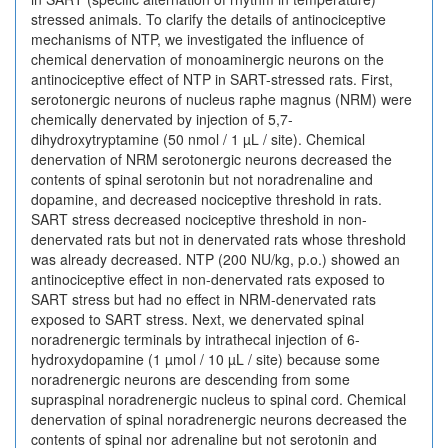
stressed animals. To clarify the details of antinociceptive
mechanisms of NTP, we investigated the influence of
chemical denervation of monoaminergic neurons on the
antinociceptive effect of NTP in SART-stressed rats. First,
serotonergic neurons of nucleus raphe magnus (NRM) were
chemically denervated by injection of 5,7-
dihydroxytryptamine (50 nmol / 1 µL / site). Chemical
denervation of NRM serotonergic neurons decreased the
contents of spinal serotonin but not noradrenaline and
dopamine, and decreased nociceptive threshold in rats.
SART stress decreased nociceptive threshold in non-
denervated rats but not in denervated rats whose threshold
was already decreased. NTP (200 NU/kg, p.o.) showed an
antinociceptive effect in non-denervated rats exposed to
SART stress but had no effect in NRM-denervated rats
exposed to SART stress. Next, we denervated spinal
noradrenergic terminals by intrathecal injection of 6-
hydroxydopamine (1 µmol / 10 µL / site) because some
noradrenergic neurons are descending from some
supraspinal noradrenergic nucleus to spinal cord. Chemical
denervation of spinal noradrenergic neurons decreased the
contents of spinal nor adrenaline but not serotonin and