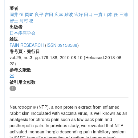
著者
岡井 恒
岡﨑 良平
吉田 広幸
難波 宏好
田口 一貴
山本 任
三浦
智士
河村 稔
出版者
日本疼痛学会
雑誌
PAIN RESEARCH
(
ISSN:09158588
)
巻号頁・発行日
vol.25, no.3, pp.179-188, 2010-08-10 (Released:2013-06-
22)
参考文献数
22
被引用文献数
1
Neurotropin® (NTP), a non protein extract from inflamed
rabbit skin inoculated with vaccinia virus, is well known as an
analgesic for chronic pain such as low back pain and
postherpetic pain. In previous study, we revealed that NTP
activated monoaminergic descending pain inhibitory system
in SART (specific alternation of rhythm in temperature)