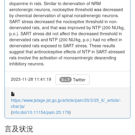
dopamine in rats. Similar to denervation of NRM
serotonergic neurons, nociceptive threshold was decreased
by chemical denervation of spinal noradrenergic neurons.
SART stress decreased the nociceptive threshold in non-
denervated rats, and that was improved by NTP (200 NU/kg,
p.o.). SART stress did not affect the decreased threshold in
denervated rats and NTP (200 NU/kg, p.o.) had no effect in
denervated rats exposed to SART stress. These results
suggest that antinociceptive effects of NTP in SART-stressed
rats involve the activation of monoaminergic descending
inhibitory neurons.
2023-11-28 11:41:19
Twitter
3 + 7
https://www.jstage.jst.go.jp/article/pain/25/3/25_6/_article/-
char/ja/
(
info:doi/10.11154/pain.25.179
)
言及状況