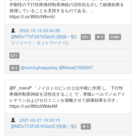
作動性の下行性疼痛抑制系神経の活性化を介して鎮痛効果を
発揮していることを支持するものである。」
https://t.co/Wl0z5WvniU
2022-10-19 20:40:28
@MDv7T3F2876QezG
(
投稿一覧
)
1
4
0.000
リツイート・ネットワーク (1)
1
@cominghappyday
@Masa27658267
2
@F_maruP 「ノイロトロピンが上位中枢に作用 し、下行性
疼痛抑制系神経を活性化すること で，脊髄レベルでノルアド
レナリンおよびセロトニンを遊離させて鎮痛効果を示す」
https://t.co/Wl0z5Wde4M
2021-02-27 19:03:15
@MDv7T3F2876QezG
(
投稿一覧
)
1