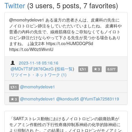
Twitter
(3 users, 5 posts, 7 favorites)
@momohydelove1 ある遠方の患者さんは、皮膚科の先生に
ノイロトロピン静注をしていただいていましたね。 皮膚科や
普通の内科の先生で、線維筋痛症をご存知なくてもノイロト
ロピン静注だけならやって下さる先生が見つかる場合もあり
ますね。 ↓論文2本 https://t.co/HIJMDDQPSd
https://t.co/Wl0z5WvniU
2023-11-18 05:16:16
@MDv7T3F2876QezG
(
投稿一覧
)
1
3
0.577
リツイート・ネットワーク (1)
@momohydelove1
1
@momohydelove1
@kondou95
@YumiTak72583119
3
「SARTストレス動物におけるノイロトロピンの鎮痛効果が
モノアミン作動性の下行性疼痛抑制系神経の化学的除神経に
より抑制され た。この結果は，ノイロトロピンがモノアミン