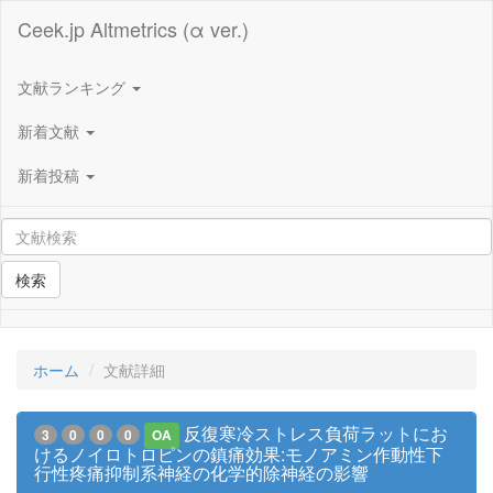
Ceek.jp Altmetrics (α ver.)
文献ランキング
新着文献
新着投稿
検索
ホーム
文献詳細
反復寒冷ストレス負荷ラットにお
3
0
0
0
OA
けるノイロトロピンの鎮痛効果:モノアミン作動性下
行性疼痛抑制系神経の化学的除神経の影響