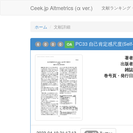
Ceek.jp Altmetrics (α ver.)
文献ランキング
ホーム
文献詳細
PC33 自己肯定感尺度(Self-po
6
0
0
0
OA
著者
出版者
雑誌
巻号頁・発行日
2023-04-19 21:17:13