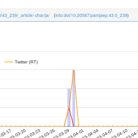
0/43_239/_article/-char/ja/
(
info:doi/10.20587/pamjaep.43.0_239
)
Twitter (RT)
2023-04-07
2023-04-10
2023-04
-03-17
2
2023-03-20
2023-03-23
2023-03-26
2023-03-29
2023-04-01
2023-04-04