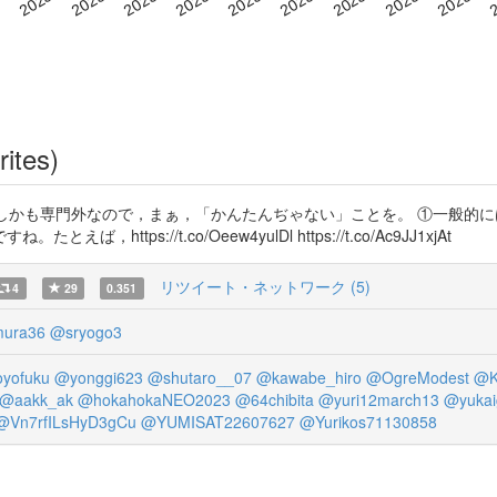
rites)
. しかも専門外なので，まぁ，「かんたんぢゃない」ことを。 ①一般的
ps://t.co/Oeew4yulDl https://t.co/Ac9JJ1xjAt
リツイート・ネットワーク (5)
4
29
0.351
ura36
@sryogo3
yofuku
@yonggi623
@shutaro__07
@kawabe_hiro
@OgreModest
@K
@aakk_ak
@hokahokaNEO2023
@64chibita
@yuri12march13
@yukai
@Vn7rfILsHyD3gCu
@YUMISAT22607627
@Yurikos71130858