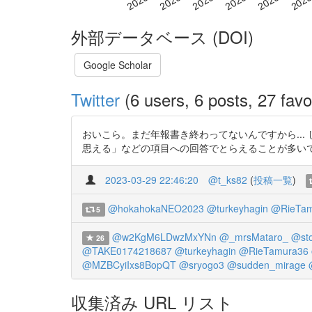
外部データベース (DOI)
Google Scholar
Twitter
(6 users, 6 posts, 27 favo
おいこら。まだ年報書き終わってないんですから..
思える」などの項目への回答でとらえることが多いですね。たとえば，htt
2023-03-29 22:46:20
@t_ks82
(
投稿一覧
)
@hokahokaNEO2023
@turkeyhagin
@RieTam
5
@w2KgM6LDwzMxYNn
@_mrsMataro_
@sto
26
@TAKE0174218687
@turkeyhagin
@RieTamura36
@MZBCyiIxs8BopQT
@sryogo3
@sudden_mirage
収集済み URL リスト