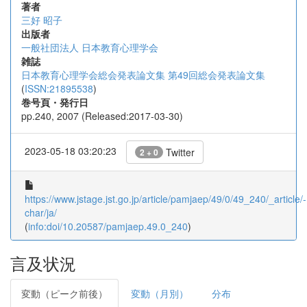
著者
三好 昭子
出版者
一般社団法人 日本教育心理学会
雑誌
日本教育心理学会総会発表論文集 第49回総会発表論文集
(
ISSN:21895538
)
巻号頁・発行日
pp.240, 2007 (Released:2017-03-30)
2023-05-18 03:20:23
Twitter
2 + 0
https://www.jstage.jst.go.jp/article/pamjaep/49/0/49_240/_article/-
char/ja/
(
info:doi/10.20587/pamjaep.49.0_240
)
言及状況
変動（ピーク前後）
変動（月別）
分布