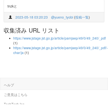
tnzkと
2023-05-18 03:20:23
@yueno_tyobi
(
投稿一覧
)
収集済み URL リスト
https://www.jstage.jst.go.jp/article/pamjaep/49/0/49_240/_pdf
(1)
https://www.jstage.jst.go.jp/article/pamjaep/49/0/49_240/_pdf/-
char/ja
(1)
ヘルプ
ご意見はこちら
TechTech Inc.