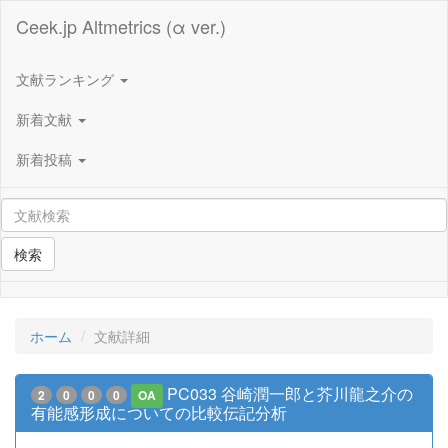
Ceek.jp Altmetrics (α ver.)
文献ランキング
新着文献
新着投稿
検索
ホーム
文献詳細
PC033 谷崎潤一郎と芥川龍之介の
2
0
0
0
OA
有能感形成についての比較伝記分析