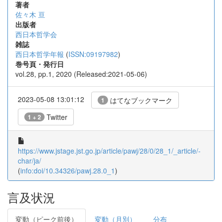
著者
佐々木 亘
出版者
西日本哲学会
雑誌
西日本哲学年報
(
ISSN:09197982
)
巻号頁・発行日
vol.28, pp.1, 2020 (Released:2021-05-06)
2023-05-08 13:01:12
はてなブックマーク
1
Twitter
1 + 2
https://www.jstage.jst.go.jp/article/pawj/28/0/28_1/_article/-
char/ja/
(
info:doi/10.34326/pawj.28.0_1
)
言及状況
変動（ピーク前後）
変動（月別）
分布