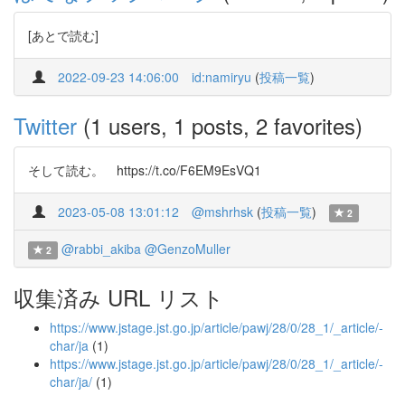
[あとで読む]
2022-09-23 14:06:00
id:namiryu
(
投稿一覧
)
Twitter
(1 users, 1 posts, 2 favorites)
そして読む。 https://t.co/F6EM9EsVQ1
2023-05-08 13:01:12
@mshrhsk
(
投稿一覧
)
2
@rabbi_akiba
@GenzoMuller
2
収集済み URL リスト
https://www.jstage.jst.go.jp/article/pawj/28/0/28_1/_article/-
char/ja
(1)
https://www.jstage.jst.go.jp/article/pawj/28/0/28_1/_article/-
char/ja/
(1)