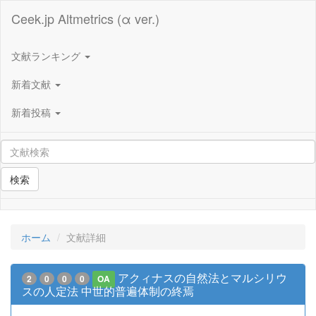
Ceek.jp Altmetrics (α ver.)
文献ランキング
新着文献
新着投稿
検索
ホーム
文献詳細
アクィナスの自然法とマルシリウ
2
0
0
0
OA
スの人定法 中世的普遍体制の終焉