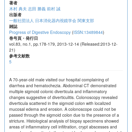
著者
木村 典夫
志田 勝義
前村 誠
出版者
一般社団法人 日本消化器内視鏡学会 関東支部
雑誌
Progress of Digestive Endoscopy
(
ISSN:13489844
)
巻号頁・発行日
vol.83, no.1, pp.178-179, 2013-12-14 (Released:2013-12-
21)
参考文献数
5
A 70-year-old male visited our hospital complaining of
diarrhea and hematochezia. Abdominal CT demonstrated
multiple sigmoid colonic diverticula and inflammatory
changes suggestive of diverticulitis. Colonoscopy revealed
diverticula scattered in the sigmoid colon with localized
mucosal edema and erosion. A colonoscope could not be
passed through the sigmoid colon due to the presence of a
stricture. Histological analysis of biopsy specimens showed
areas of inflammatory cell infiltration, crypt abscesses and