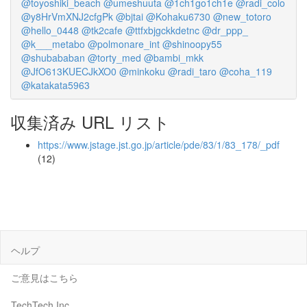
@toyoshiki_beach
@umeshuuta
@1ch1go1ch1e
@radi_colo
@y8HrVmXNJ2cfgPk
@bjtai
@Kohaku6730
@new_totoro
@hello_0448
@tk2cafe
@ttfxbjgckkdetnc
@dr_ppp_
@k___metabo
@polmonare_int
@shinoopy55
@shubababan
@torty_med
@bambi_mkk
@JfO613KUECJkXO0
@minkoku
@radi_taro
@coha_119
@katakata5963
収集済み URL リスト
https://www.jstage.jst.go.jp/article/pde/83/1/83_178/_pdf
(12)
ヘルプ
ご意見はこちら
TechTech Inc.