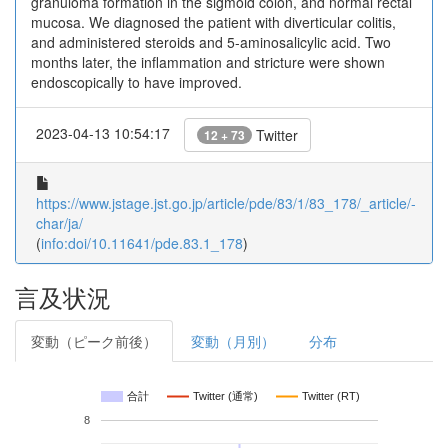
granuloma formation in the sigmoid colon, and normal rectal
mucosa. We diagnosed the patient with diverticular colitis,
and administered steroids and 5-aminosalicylic acid. Two
months later, the inflammation and stricture were shown
endoscopically to have improved.
2023-04-13 10:54:17
Twitter
12 + 73
https://www.jstage.jst.go.jp/article/pde/83/1/83_178/_article/-
char/ja/
(
info:doi/10.11641/pde.83.1_178
)
言及状況
変動（ピーク前後）
変動（月別）
分布
合計
Twitter (通常)
Twitter (RT)
8