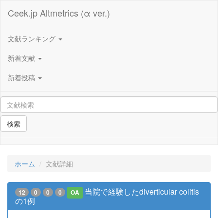
Ceek.jp Altmetrics (α ver.)
文献ランキング
新着文献
新着投稿
検索
ホーム
文献詳細
当院で経験したdiverticular colitis
12
0
0
0
OA
の1例