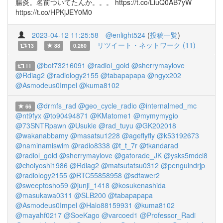
腸炎。名前ついてたんか。。。 https://t.co/LiuQ0AB7yW
https://t.co/HPKjJEY0M0
2023-04-12 11:25:58
@enlight524
(
投稿一覧
)
リツイート・ネットワーク (11)
13
88
0.260
@bot73216091
@radiol_gold
@sherrymaylove
11
@Rdiag2
@radiology2155
@tabapapapa
@ngyx202
@Asmodeus0Impel
@kuma8102
@drmfs_rad
@geo_cycle_radio
@internalmed_mc
66
@nt9fyx
@to90494871
@KMatome1
@mymymygio
@73SNTRpawn
@Usukie
@rad_tuyu
@GK202018
@wakanabbamy
@masatsu1228
@ageflyfly
@k53192673
@naminamiswim
@radio8338
@t_t_7r
@tkandarad
@radiol_gold
@sherrymaylove
@gatorade_JK
@ysks5mdcl8
@choiyoshi1986
@Rdiag2
@matsutatsu0312
@penguindrjp
@radiology2155
@RTC55858958
@sdfawer2
@sweeptosho59
@junji_1418
@kosukenashida
@masukawa0311
@SLB200
@tabapapapa
@Asmodeus0Impel
@Halo88159931
@kuma8102
@mayahf0217
@SoeKago
@varcoed1
@Professor_Radi