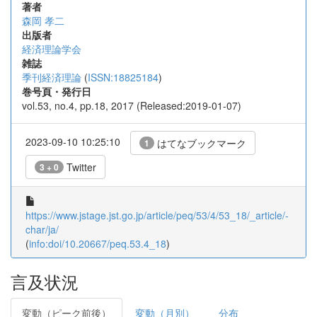
著者
森岡 孝二
出版者
経済理論学会
雑誌
季刊経済理論
(
ISSN:18825184
)
巻号頁・発行日
vol.53, no.4, pp.18, 2017 (Released:2019-01-07)
2023-09-10 10:25:10
はてなブックマーク
1
Twitter
3 + 0
https://www.jstage.jst.go.jp/article/peq/53/4/53_18/_article/-
char/ja/
(
info:doi/10.20667/peq.53.4_18
)
言及状況
変動（ピーク前後）
変動（月別）
分布