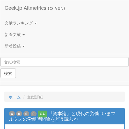
Ceek.jp Altmetrics (α ver.)
文献ランキング
新着文献
新着投稿
検索
ホーム
文献詳細
『資本論』と現代の労働--いまマ
4
0
0
0
OA
ルクスの労働時間論をどう読むか