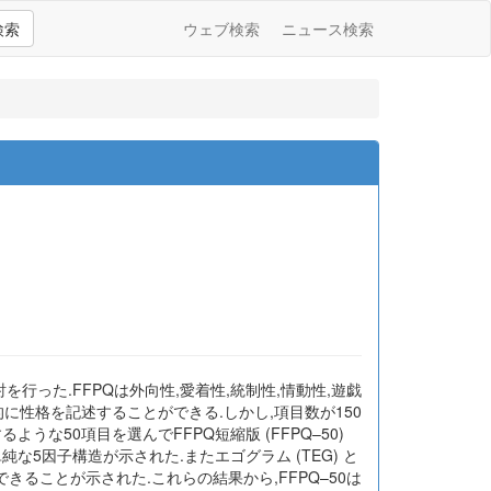
検索
ウェブ検索
ニュース検索
討を行った.FFPQは外向性,愛着性,統制性,情動性,遊戯
に性格を記述することができる.しかし,項目数が150
な50項目を選んでFFPQ短縮版 (FFPQ–50)
な5因子構造が示された.またエゴグラム (TEG) と
ることが示された.これらの結果から,FFPQ–50は