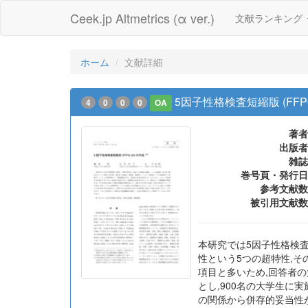
Ceek.jp Altmetrics (α ver.)
文献ランキング
ホーム
文献詳細
5因子性格検査短縮版 (FFPQ
4
0
0
0
OA
著者
出版者
雑誌
巻号頁・発行日
参考文献数
被引用文献数
本研究では5因子性格検査(
性という5つの超特性,そ
項目と多いため,回答者の負
とし,900名の大学生に
の関係から併存的妥当性が