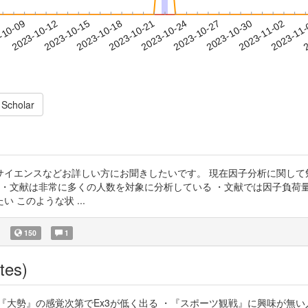
2023-10-30
2023-11-02
2023-11
-10-09
2
2023-10-12
2023-10-15
2023-10-18
2023-10-21
2023-10-24
2023-10-27
 Scholar
サイエンスなどお詳しい方にお聞きしたいです。 現在因子分析に関して
 ・文献は非常に多くの人数を対象に分析している ・文献では因子負荷
このような状 ...
)
150
1
tes)
V2P2b 設問の ・『大勢』の感覚次第でEx3が低く出る ・『スポーツ観戦』に興