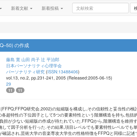
新着文献
新着投稿
–50) の作成
藤島 寛
山田 尚子
辻 平治郎
日本パーソナリティ心理学会
パーソナリティ研究
(
ISSN:13488406
)
vol.13, no.2, pp.231-241, 2005 (Released:2005-06-15)
29
11
11
FFPQ;FFPQ研究会,2002)の短縮版を構成し,その信頼性と妥当性の検
の各超特性の下位因子として5つの要素特性という階層構造を持ち,包括的
担が少ない短縮版の作成が待たれていた.FFPQから,階層構造を維持するよう
実施して因子分析を行った.その結果,項目レベルでも要素特性レベルでも単純
確認され,芸術大学の音楽専攻大学生の性格特徴をFFPQと同様に記述でき