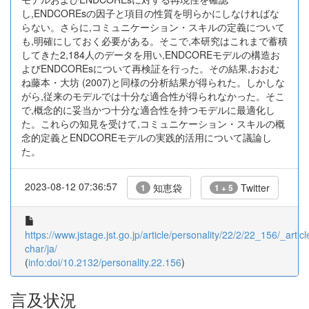
し,ENDCOREsの因子と項目の性質を明らかにしなければな
らない。さらに,コミュニケーション・スキルの定義について
も,明確にしておく必要がある。そこで,本研究はこれまで蓄積
してきた2,184人のデータを用い,ENDCOREモデルの構造お
よびENDCOREsについて再検証を行った。その結果,おおむ
ね藤本・大坊 (2007)と同様の分析結果が得られた。しかしな
がら,従来のモデルでは十分な適合性が得られなかった。そこ
で,概念的に妥当かつ十分な適合性を持つモデルに最適化し
た。これらの知見を受けて,コミュニケーション・スキルの概
念的定義とENDCOREモデルの実践的活用について議論し
た。
2023-08-12 07:36:57
知恵袋
Twitter
1
1 + 5
https://www.jstage.jst.go.jp/article/personality/22/2/22_156/_articl
char/ja/
(
info:doi/10.2132/personality.22.156
)
言及状況