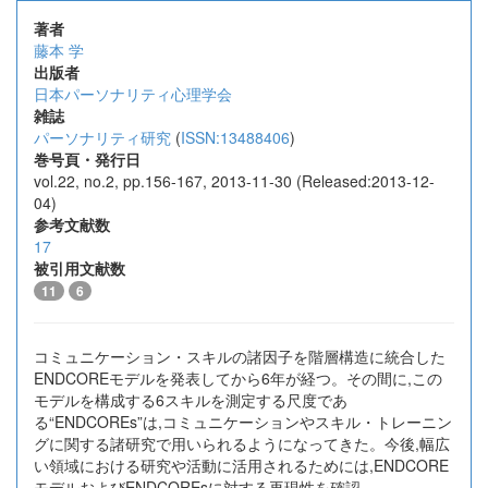
著者
藤本 学
出版者
日本パーソナリティ心理学会
雑誌
パーソナリティ研究
(
ISSN:13488406
)
巻号頁・発行日
vol.22, no.2, pp.156-167, 2013-11-30 (Released:2013-12-
04)
参考文献数
17
被引用文献数
11
6
コミュニケーション・スキルの諸因子を階層構造に統合した
ENDCOREモデルを発表してから6年が経つ。その間に,この
モデルを構成する6スキルを測定する尺度であ
る“ENDCOREs”は,コミュニケーションやスキル・トレーニン
グに関する諸研究で用いられるようになってきた。今後,幅広
い領域における研究や活動に活用されるためには,ENDCORE
モデルおよびENDCOREsに対する再現性を確認