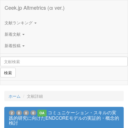
Ceek.jp Altmetrics (α ver.)
文献ランキング
新着文献
新着投稿
検索
ホーム
文献詳細
コミュニケーション・スキルの実
2
0
0
0
OA
践的研究に向けたENDCOREモデルの実証的・概念的
検討