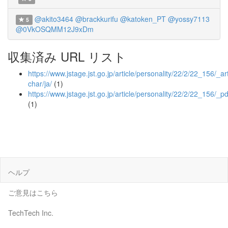
@akito3464
@brackkurifu
@katoken_PT
@yossy7113
5
@0VkOSQMM12J9xDm
収集済み URL リスト
https://www.jstage.jst.go.jp/article/personality/22/2/22_156/_art
char/ja/
(1)
https://www.jstage.jst.go.jp/article/personality/22/2/22_156/_pd
(1)
ヘルプ
ご意見はこちら
TechTech Inc.