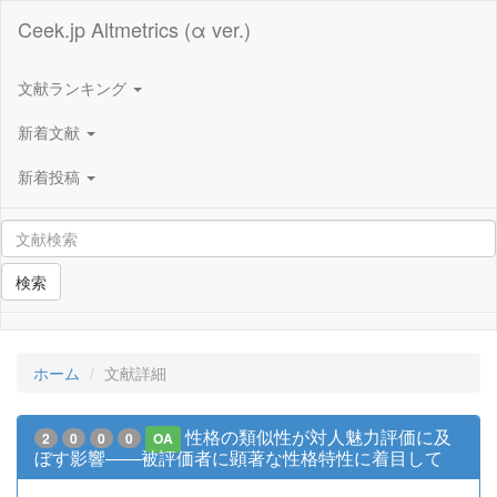
Ceek.jp Altmetrics (α ver.)
文献ランキング
新着文献
新着投稿
検索
ホーム
文献詳細
性格の類似性が対人魅力評価に及
2
0
0
0
OA
ぼす影響――被評価者に顕著な性格特性に着目して