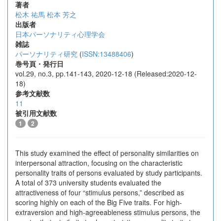
著者
松木 祐馬
松本 芳之
出版者
日本パーソナリティ心理学会
雑誌
パーソナリティ研究
(
ISSN:13488406
)
巻号頁・発行日
vol.29, no.3, pp.141-143, 2020-12-18 (Released:2020-12-
18)
参考文献数
11
被引用文献数
1
2
This study examined the effect of personality similarities on
interpersonal attraction, focusing on the characteristic
personality traits of persons evaluated by study participants.
A total of 373 university students evaluated the
attractiveness of four “stimulus persons,” described as
scoring highly on each of the Big Five traits. For high-
extraversion and high-agreeableness stimulus persons, the