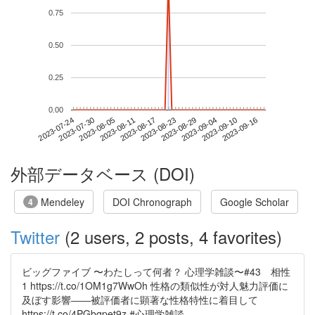
0.75
0.50
0.25
0.00
2023-09-10
2023-07-24
2023-08-11
2023-08-29
2023-09-16
2023-07-30
2023-08-17
2023-09-04
2023-08-05
2023-08-23
外部データベース (DOI)
Mendeley
DOI Chronograph
Google Scholar
4
Twitter
(2 users, 2 posts, 4 favorites)
ビッグファイブ 〜わたしって何者？ 心理学雑談〜#43 相性
1 https://t.co/1OM1g7WwOh 性格の類似性が対人魅力評価に
及ぼす影響――被評価者に顕著な性格特性に着目して
https://t.co/4PGbqpet9z #心理学雑談