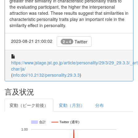
greater their similarity in characteristic personality traits to
the evaluating participant, the higher the interpersonal
attraction was rated. These results suggest that similarities in
characteristic personality traits play an important role in the
similarity effect in personality.
2023-08-21 21:00:02
Twitter
2 + 4
https://www.jstage.jst.go.jp/article/personality/29/3/29_29.3.3/_arti
char/ja/
(
info:doi/10.2132/personality.29.3.3
)
言及状況
変動（ピーク前後）
変動（月別）
分布
合計
Twitter (通常)
1.00