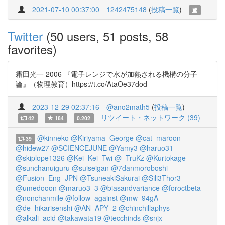
2021-07-10 00:37:00
1242475148
(
投稿一覧
)
Twitter
(50 users, 51 posts, 58
favorites)
霜田光一 2006 『電子レンジで水が加熱される機構の分子
論』（物理教育）https://t.co/AtaOe37dod
2023-12-29 02:37:16
@ano2math5
(
投稿一覧
)
リツイート・ネットワーク (39)
42
184
0.202
@kinneko
@Kiriyama_George
@cat_maroon
39
@hidew27
@SCIENCEJUNE
@Yamy3
@haruo31
@skiplope1326
@Kei_Kei_Twi
@_TruKz
@Kurtokage
@sunchanuiguru
@suiseigan
@7danmoroboshi
@Fusion_Eng_JPN
@TsuneakiSakurai
@Sili3Thor3
@umedooon
@maruo3_3
@biasandvariance
@foroctbeta
@nonchanmile
@follow_against
@mw_94gA
@de_hikarisenshi
@AN_APY_2
@chinchillaphys
@alkali_acid
@takawata19
@tecchinds
@snjx