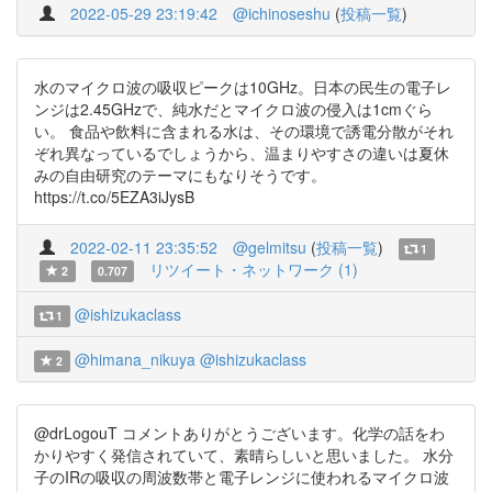
2022-05-29 23:19:42
@ichinoseshu
(
投稿一覧
)
水のマイクロ波の吸収ピークは10GHz。日本の民生の電子レ
ンジは2.45GHzで、純水だとマイクロ波の侵入は1cmぐら
い。 食品や飲料に含まれる水は、その環境で誘電分散がそれ
ぞれ異なっているでしょうから、温まりやすさの違いは夏休
みの自由研究のテーマにもなりそうです。
https://t.co/5EZA3iJysB
2022-02-11 23:35:52
@gelmitsu
(
投稿一覧
)
1
リツイート・ネットワーク (1)
2
0.707
@ishizukaclass
1
@himana_nikuya
@ishizukaclass
2
@drLogouT コメントありがとうございます。化学の話をわ
かりやすく発信されていて、素晴らしいと思いました。 水分
子のIRの吸収の周波数帯と電子レンジに使われるマイクロ波