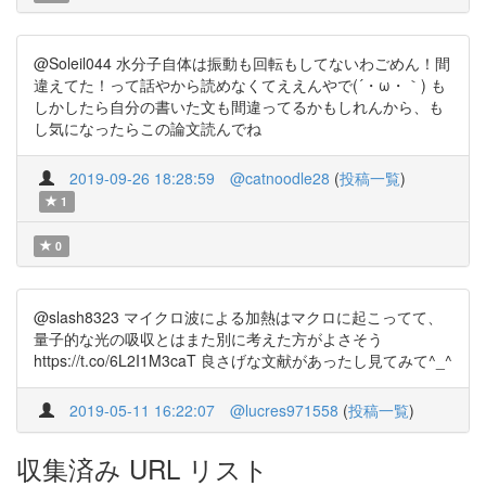
@Soleil044 水分子自体は振動も回転もしてないわごめん！間
違えてた！って話やから読めなくてええんやで(´・ω・｀) も
しかしたら自分の書いた文も間違ってるかもしれんから、も
し気になったらこの論文読んでね
2019-09-26 18:28:59
@catnoodle28
(
投稿一覧
)
1
0
@slash8323 マイクロ波による加熱はマクロに起こってて、
量子的な光の吸収とはまた別に考えた方がよさそう
https://t.co/6L2I1M3caT 良さげな文献があったし見てみて^_^
2019-05-11 16:22:07
@lucres971558
(
投稿一覧
)
収集済み URL リスト