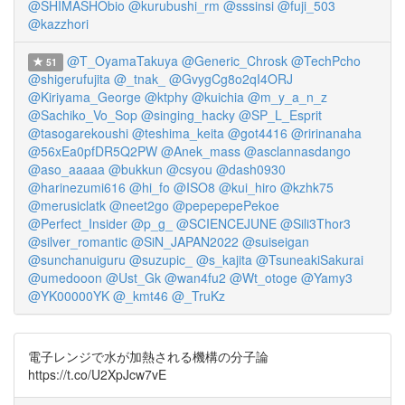
@SHIMASHObio
@kurubushi_rm
@sssinsi
@fuji_503
@kazzhori
@T_OyamaTakuya
@Generic_Chrosk
@TechPcho
51
@shigerufujita
@_tnak_
@GvygCg8o2qI4ORJ
@Kiriyama_George
@ktphy
@kuichia
@m_y_a_n_z
@Sachiko_Vo_Sop
@singing_hacky
@SP_L_Esprit
@tasogarekoushi
@teshima_keita
@got4416
@ririnanaha
@56xEa0pfDR5Q2PW
@Anek_mass
@asclannasdango
@aso_aaaaa
@bukkun
@csyou
@dash0930
@harinezumi616
@hi_fo
@ISO8
@kui_hiro
@kzhk75
@merusiclatk
@neet2go
@pepepepePekoe
@Perfect_Insider
@p_g_
@SCIENCEJUNE
@Sili3Thor3
@silver_romantic
@SiN_JAPAN2022
@suiseigan
@sunchanuiguru
@suzupic_
@s_kajita
@TsuneakiSakurai
@umedooon
@Ust_Gk
@wan4fu2
@Wt_otoge
@Yamy3
@YK00000YK
@_kmt46
@_TruKz
電子レンジで水が加熱される機構の分子論
https://t.co/U2XpJcw7vE