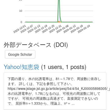
10
0
2024-01-18
2023-12-01
2023-12-19
2024-01-06
2024-01-24
2023-12-07
2023-12-25
2024-01-12
2023-12-13
2023-12-31
外部データベース (DOI)
Google Scholar
Yahoo!知恵袋
(1 users, 1 posts)
下図の通り、水の比誘電率は、81～1.78で、周波数に依存し
ます。 詳しくは、下記を参照して下さい。
https://www.jstage.jst.go.jp/article/pesj/54/4/54_KJ00005898305/_
水の比誘電率が、1.78になるのは、可視光の周波数に対して
ですが、 可視光の周波数は高過ぎて、直接測定できないの
で、 屈折率n＝1.333から、理論上、n²＝ ...