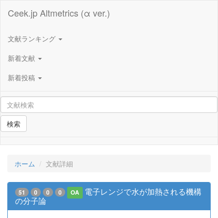
Ceek.jp Altmetrics (α ver.)
文献ランキング
新着文献
新着投稿
検索
ホーム
文献詳細
電子レンジで水が加熱される機構
51
0
0
0
OA
の分子論