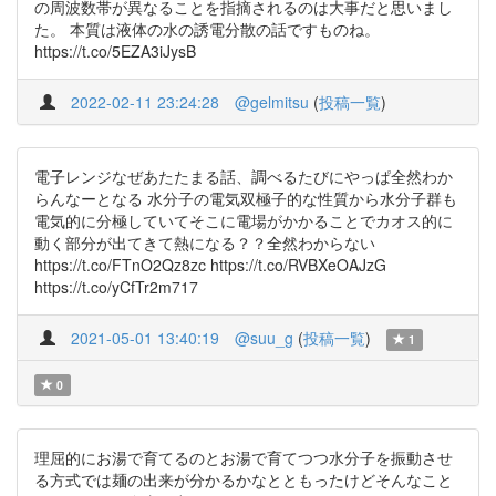
の周波数帯が異なることを指摘されるのは大事だと思いまし
た。 本質は液体の水の誘電分散の話ですものね。
https://t.co/5EZA3iJysB
2022-02-11 23:24:28
@gelmitsu
(
投稿一覧
)
電子レンジなぜあたたまる話、調べるたびにやっぱ全然わか
らんなーとなる 水分子の電気双極子的な性質から水分子群も
電気的に分極していてそこに電場がかかることでカオス的に
動く部分が出てきて熱になる？？全然わからない
https://t.co/FTnO2Qz8zc https://t.co/RVBXeOAJzG
https://t.co/yCfTr2m717
2021-05-01 13:40:19
@suu_g
(
投稿一覧
)
1
0
理屈的にお湯で育てるのとお湯で育てつつ水分子を振動させ
る方式では麺の出来が分かるかなとともったけどそんなこと