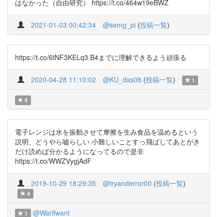
はなかった（自由研究） https://t.co/464w19eBWZ
2021-01-03 00:42:34
@semg_pi
(
投稿一覧
)
https://t.co/6tNF3KELq3 B4までに理解できるよう頑張る
2020-04-28 11:10:02
@KU_das08
(
投稿一覧
)
1
0
電子レンジは水を振動させて摩擦を生み食品を温めるという
説明、どうやら嘘らしい 小難しいことすっ飛ばしてあとがき
だけ読めば分かるようになってるので是非
https://t.co/WWZVygjAdF
2019-10-29 18:29:35
@tryanderror00
(
投稿一覧
)
4
@Warifwant
1