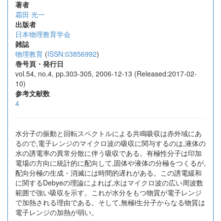
著者
霜田 光一
出版者
日本物理教育学会
雑誌
物理教育
(
ISSN:03856992
)
巻号頁・発行日
vol.54, no.4, pp.303-305, 2006-12-13 (Released:2017-02-
10)
参考文献数
4
水分子の振動と回転スペクトルによる共鳴吸収は赤外域にあ
るので,電子レンジのマイクロ波の吸収に関与するのは,液体の
水の誘電率の異常分散に伴う吸収である。有極性分子は印加
電場の方向に統計的に配向して,固体や液体の分極をつくるが,
配向分極の生成・消滅には時間的遅れがある。この誘電緩和
に関するDebyeの理論によれば,水はマイクロ波の広い周波数
範囲で強い吸収を示す。これが水分をもつ物質が電子レンジ
で加熱される理由である。そして,無極i生分子からなる物質は
電子レンジの加熱が弱い。