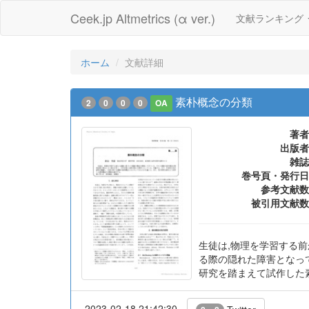
Ceek.jp Altmetrics (α ver.)
文献ランキング
ホーム
文献詳細
素朴概念の分類
2
0
0
0
OA
著者
出版者
雑誌
巻号頁・発行日
参考文献数
被引用文献数
生徒は,物理を学習する
る際の隠れた障害となっ
研究を踏まえて試作した
2023-02-18 21:42:30