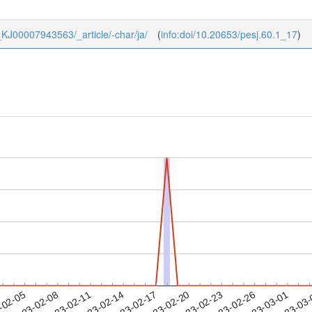
60_KJ00007943563/_article/-char/ja/
(
info:doi/10.20653/pesj.60.1_17
)
2023-02-26
2023-03-01
2023-03
-02-05
2
2023-02-08
2023-02-11
2023-02-14
2023-02-17
2023-02-20
2023-02-23