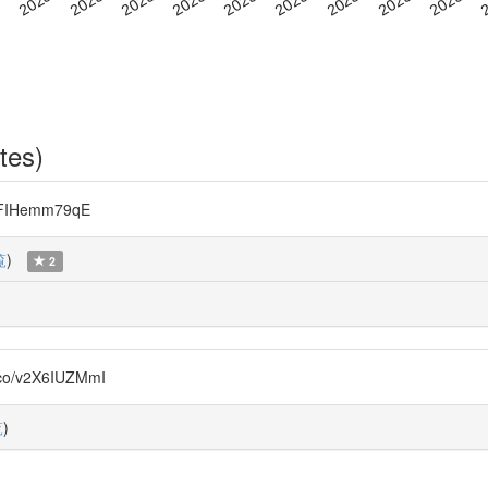
tes)
FIHemm79qE
覧
)
2
co/v2X6IUZMmI
覧
)