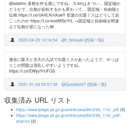
@adatinc 逆相を作る感じですね。 3.4mはきつい… 固定端か
どうかで、位相が反転するかも変わって… 固定端・自由端と
位相 https://t.co/U4VLKmXuwY 音波の出題ミスはどうして起
こったのか https://t.co/exeMlSoYrL →固定端と自由端を間違
えて位相が逆になった例
2023-04-23 14:14:54
@t_tetosuki
(
投稿一覧
)
過去に阪大と京大の入試で出題ミスがあったようで、やっぱ
りこの問題は混乱しやすいようですね。
https://t.co/EWyyYrUFGS
2021-01-24 00:57:39
@Quickle007
(
投稿一覧
)
収集済み URL リスト
https://www.jstage.jst.go.jp/article/pesj/66/2/66_116/_pdf
(5)
https://www.jstage.jst.go.jp/article/pesj/66/2/66_116/_pdf/-
char/en
(2)