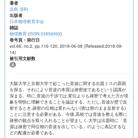
著者
浜島 清利
出版者
日本物理教育学会
雑誌
物理教育
(
ISSN:03856992
)
巻号頁・発行日
vol.66, no.2, pp.116-120, 2018-06-08 (Released:2018-09-
14)
被引用文献数
4
大阪大学と京都大学で起こった音波に関する出題ミスの原因
を探る。それにより音波の本質は疎密波であるという認識が
深まる。特に,音波の干渉では,変位よりも疎密で考えた方が現
象を明快に理解できることを論証する。ただし,音波が壁で反
射するとき,疎密の位相は変わらない(密は密のまま反射する)
ことに注意する必要がある。今後,高校では音波を教える際に
疎密の観点を取り入れることが望ましく,大学は出題時に「音
源は疎密で同位相の音波を出している」のように表記するな
どの配慮が必要である。