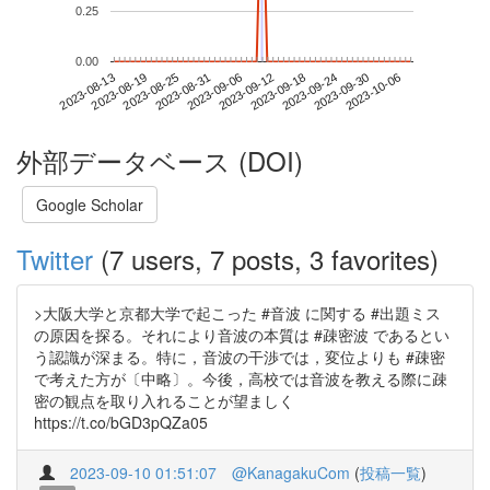
0.25
0.00
2023-09-30
2023-08-13
2023-08-31
2023-09-18
2023-10-06
2023-08-19
2023-09-06
2023-09-24
2023-08-25
2023-09-12
外部データベース (DOI)
Google Scholar
Twitter
(7 users, 7 posts, 3 favorites)
>大阪大学と京都大学で起こった #音波 に関する #出題ミス
の原因を探る。それにより音波の本質は #疎密波 であるとい
う認識が深まる。特に，音波の干渉では，変位よりも #疎密
で考えた方が〔中略〕。今後，高校では音波を教える際に疎
密の観点を取り入れることが望ましく
https://t.co/bGD3pQZa05
2023-09-10 01:51:07
@KanagakuCom
(
投稿一覧
)