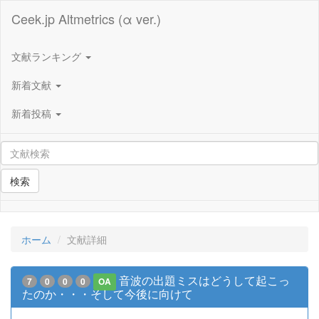
Ceek.jp Altmetrics (α ver.)
文献ランキング
新着文献
新着投稿
検索
ホーム
文献詳細
音波の出題ミスはどうして起こっ
7
0
0
0
OA
たのか・・・そして今後に向けて