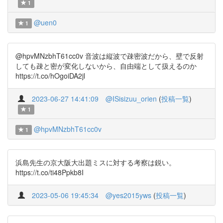
1
@uen0
1
@hpvMNzbhT61cc0v 音波は縦波で疎密波だから、壁で反射
しても疎と密が変化しないから、自由端として扱えるのか
https://t.co/hOgoiDA2jl
2023-06-27 14:41:09
@ISisizuu_orien
(
投稿一覧
)
1
@hpvMNzbhT61cc0v
1
浜島先生の京大阪大出題ミスに対する考察は鋭い。
https://t.co/ti48Ppkb8I
2023-05-06 19:45:34
@yes2015yws
(
投稿一覧
)