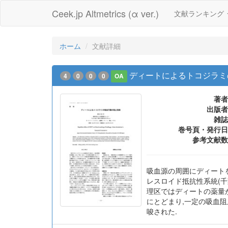
Ceek.jp Altmetrics (α ver.)
文献ランキング
ホーム
文献詳細
ディートによるトコジラミ
4
0
0
0
OA
著者
出版者
雑誌
巻号頁・発行日
参考文献数
吸血源の周囲にディートを
レスロイド抵抗性系統(千葉
理区ではディートの薬量が増
にとどまり,一定の吸血
唆された.