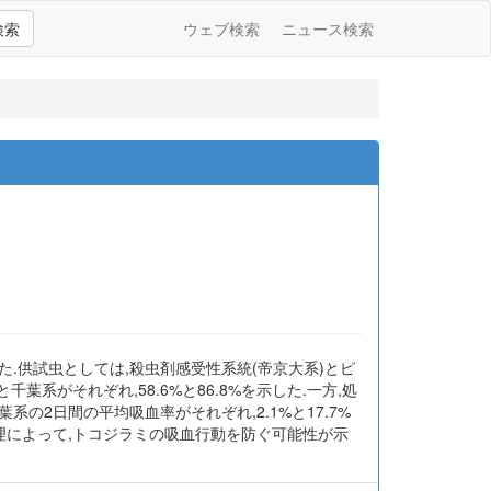
検索
ウェブ検索
ニュース検索
.供試虫としては,殺虫剤感受性系統(帝京大系)とピ
系がそれぞれ,58.6%と86.8%を示した.一方,処
系の2日間の平均吸血率がそれぞれ,2.1%と17.7%
理によって,トコジラミの吸血行動を防ぐ可能性が示