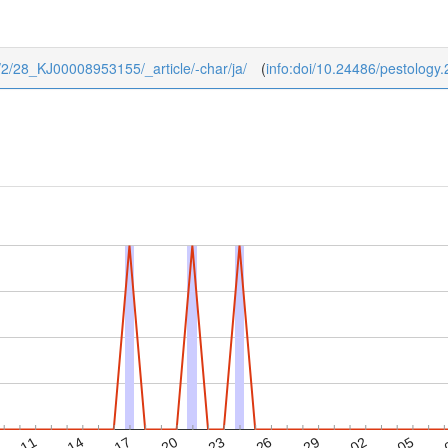
28/2/28_KJ00008953155/_article/-char/ja/
(
info:doi/10.24486/pestology