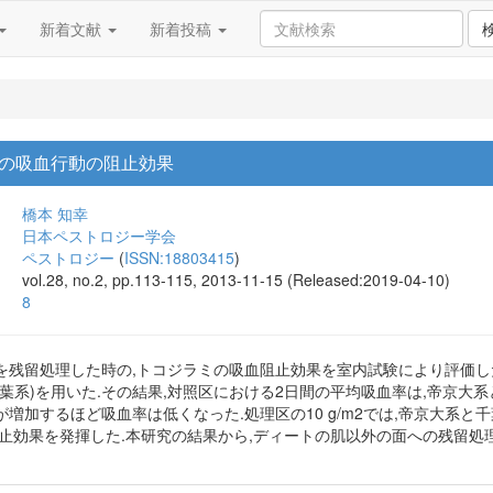
新着文献
新着投稿
の吸血行動の阻止効果
橋本 知幸
日本ペストロジー学会
ペストロジー
(
ISSN:18803415
)
vol.28, no.2, pp.113-115, 2013-11-15 (Released:2019-04-10)
8
残留処理した時の,トコジラミの吸血阻止効果を室内試験により評価した
系)を用いた.その結果,対照区における2日間の平均吸血率は,帝京大系と千葉
加するほど吸血率は低くなった.処理区の10 g/m2では,帝京大系と千葉
阻止効果を発揮した.本研究の結果から,ディートの肌以外の面への残留処