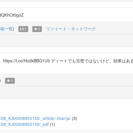
QKhOt0goZ
投稿一覧
)
リツイート・ネットワーク
1
1
tps://t.co/Ho2kBBG1U3 ディートでも完璧ではないけど、
)
1
8/2/28_KJ00008953155/_article/-char/ja/
(3)
28/2/28_KJ00008953155/_pdf
(1)