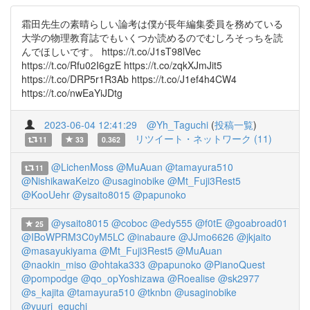
霜田先生の素晴らしい論考は僕が長年編集委員を務めている
大学の物理教育誌でもいくつか読めるのでむしろそっちを読
んでほしいです。 https://t.co/J1sT98lVec
https://t.co/Rfu02I6gzE https://t.co/zqkXJmJit5
https://t.co/DRP5r1R3Ab https://t.co/J1ef4h4CW4
https://t.co/nwEaYiJDtg
2023-06-04 12:41:29
@Yh_Taguchi
(
投稿一覧
)
リツイート・ネットワーク (11)
11
33
0.362
@LichenMoss
@MuAuan
@tamayura510
11
@NishikawaKeizo
@usaginobike
@Mt_Fuji3Rest5
@KooUehr
@ysaito8015
@papunoko
@ysaito8015
@coboc
@edy555
@f0tE
@goabroad01
25
@IBoWPRM3C0yM5LC
@inabaure
@JJmo6626
@jkjaito
@masayukiyama
@Mt_Fuji3Rest5
@MuAuan
@naokin_miso
@ohtaka333
@papunoko
@PianoQuest
@pompodge
@qo_opYoshizawa
@Roealise
@sk2977
@s_kajita
@tamayura510
@tknbn
@usaginobike
@yuuri_eguchi