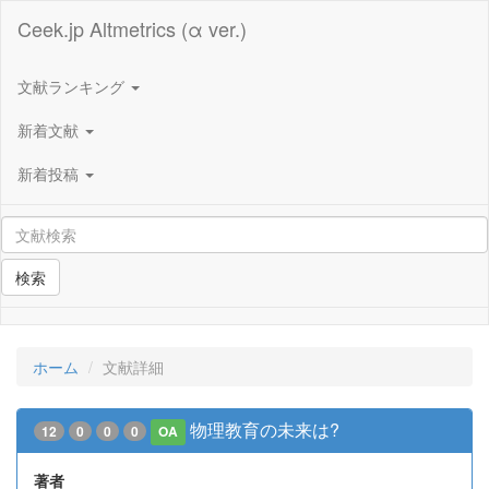
Ceek.jp Altmetrics (α ver.)
文献ランキング
新着文献
新着投稿
検索
ホーム
文献詳細
物理教育の未来は?
12
0
0
0
OA
著者