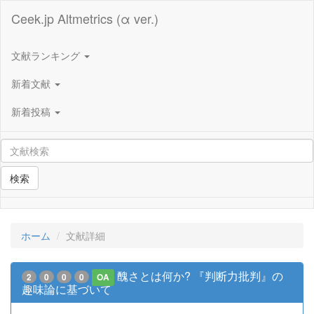
Ceek.jp Altmetrics (α ver.)
文献ランキング
新着文献
新着投稿
検索
ホーム
文献詳細
醜さとは何か? 『判断力批判』の
2
0
0
0
OA
趣味論に基づいて