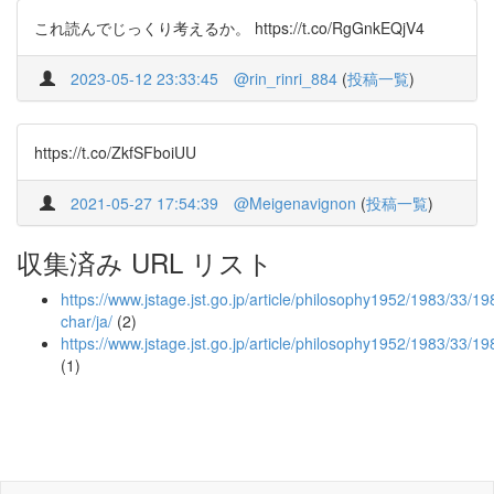
これ読んでじっくり考えるか。 https://t.co/RgGnkEQjV4
2023-05-12 23:33:45
@rin_rinri_884
(
投稿一覧
)
https://t.co/ZkfSFboiUU
2021-05-27 17:54:39
@Meigenavignon
(
投稿一覧
)
収集済み URL リスト
https://www.jstage.jst.go.jp/article/philosophy1952/1983/33/1
char/ja/
(2)
https://www.jstage.jst.go.jp/article/philosophy1952/1983/33/
(1)