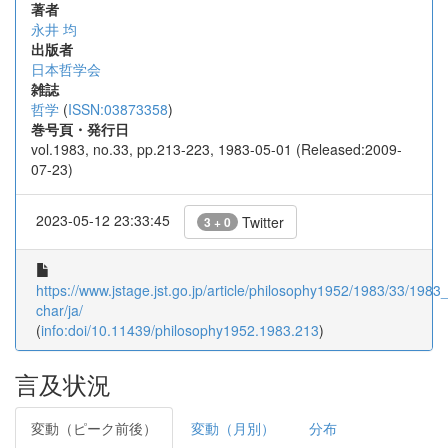
著者
永井 均
出版者
日本哲学会
雑誌
哲学
(
ISSN:03873358
)
巻号頁・発行日
vol.1983, no.33, pp.213-223, 1983-05-01 (Released:2009-
07-23)
2023-05-12 23:33:45
Twitter
3 + 0
https://www.jstage.jst.go.jp/article/philosophy1952/1983/33/1983
char/ja/
(
info:doi/10.11439/philosophy1952.1983.213
)
言及状況
変動（ピーク前後）
変動（月別）
分布