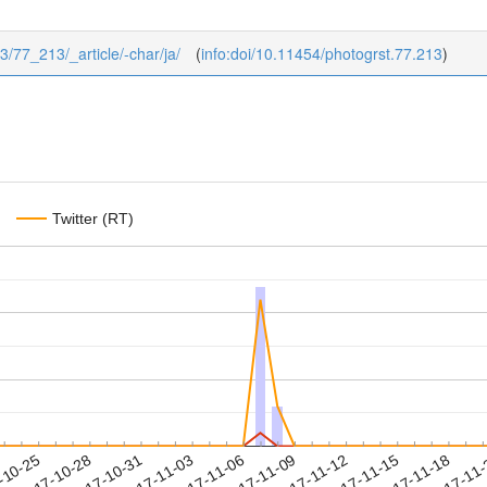
/3/77_213/_article/-char/ja/
(
info:doi/10.11454/photogrst.77.213
)
Twitter (RT)
2017-11-15
2017-11-18
2017-11
-10-25
2
2017-10-28
2017-10-31
2017-11-03
2017-11-06
2017-11-09
2017-11-12