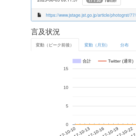
Twitter
17 + 30
https://www.jstage.jst.go.jp/article/photogrst/77
言及状況
変動（ピーク前後）
変動（月別）
分布
合計
Twitter (通常)
15
10
5
0
2017-10-16
2017-10-19
2017-10-22
2017
2017-10-10
2017-10-13