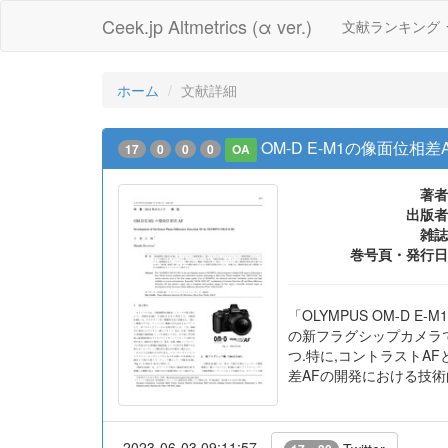
Ceek.jp Altmetrics (α ver.)
文献ランキング
ホーム
文献詳細
OM-D E-M1の像面位相差
17
0
0
0
OA
著者
出版者
雑誌
巻号頁・発行日
「OLYMPUS OM-D
の新フラグシップカメラで
つ.特に,コントラストAF
差AFの開発における技術
2023-06-03 09:11:57