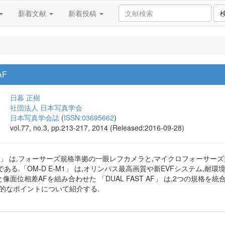
新着文献
新着投稿
AF
日暮 正樹
社団法人 日本写真学会
日本写真学会誌
(
ISSN:03695662
)
vol.77, no.3, pp.213-217, 2014 (Released:2016-09-28)
 E-M1」 は,フォーサーズ規格準拠の一眼レフカメラと,マイクロフォー
ある.「OM-D E-M1」 は,オリンパス最高画質や新EVFシステム,
と像面位相差AFを組み合わせた 「DUAL FAST AF」 は,2つの規格
的なポイントについて紹介する.