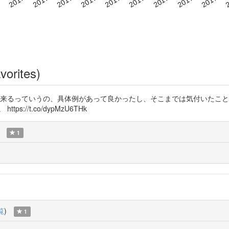
vorites)
と黒点が出来るっていうの、具体例があって良かったし、そこまでは気付いた
//t.co/dypMzU6THk
1
覧
)
1