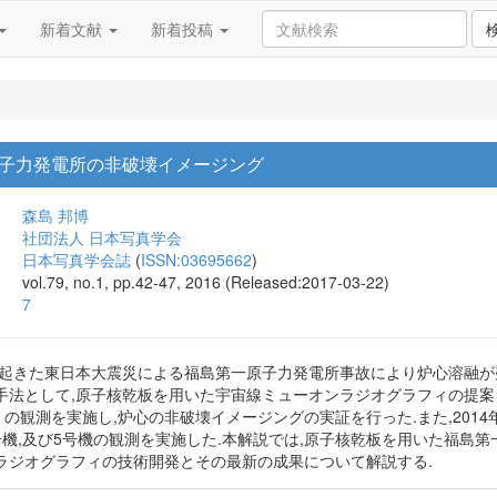
新着文献
新着投稿
子力発電所の非破壊イメージング
森島 邦博
社団法人 日本写真学会
日本写真学会誌
(
ISSN:03695662
)
vol.79, no.1, pp.42-47, 2016 (Released:2017-03-22)
7
1日に起きた東日本大震災による福島第一原子力発電所事故により炉心溶融
法として,原子核乾板を用いた宇宙線ミューオンラジオグラフィの提案を
陽」 の観測を実施し,炉心の非破壊イメージングの実証を行った.また,2014
号機,及び5号機の観測を実施した.本解説では,原子核乾板を用いた福島
ラジオグラフィの技術開発とその最新の成果について解説する.