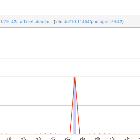
/1/79_42/_article/-char/ja/
(
info:doi/10.11454/photogrst.79.42
)