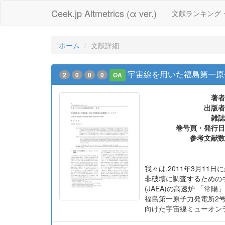
Ceek.jp Altmetrics (α ver.)
文献ランキング
ホーム
文献詳細
宇宙線を用いた福島第一原
2
0
0
0
OA
著者
出版者
雑誌
巻号頁・発行日
参考文献数
我々は,2011年3月1
非破壊に調査するための手
(JAEA)の高速炉 「常
福島第一原子力発電所2
向けた宇宙線ミューオン