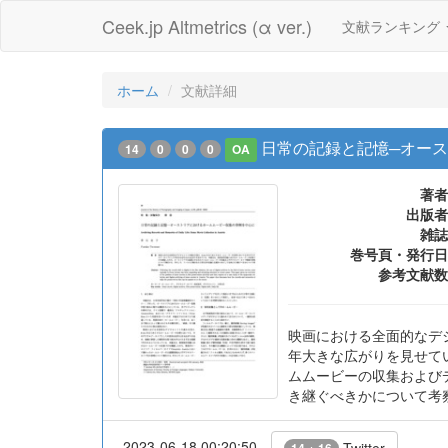
Ceek.jp Altmetrics (α ver.)
文献ランキング
ホーム
文献詳細
日常の記録と記憶─オー
14
0
0
0
OA
著者
出版者
雑誌
巻号頁・発行日
参考文献数
映画における全面的なデ
年大きな広がりを見せて
ムムービーの収集および
き継ぐべきかについて考察
2023-06-18 00:20:50