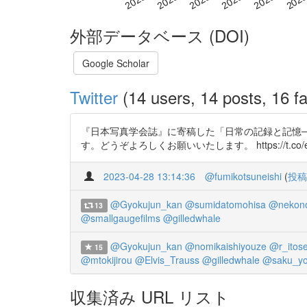
外部データベース (DOI)
Google Scholar
Twitter
(14 users, 14 posts, 16 fa
『日本写真学会誌』に寄稿した「日常の記録と記憶─
す。どうぞよろしくお願いいたします。 https://t.co/eA13N9
2023-04-28 13:14:36
@fumikotsuneishi
(
投稿
@Gyokujun_kan
@sumidatomohisa
@nekono
13
@smallgaugefilms
@gilledwhale
@Gyokujun_kan
@nomikaishiyouze
@r_itos
15
@mtokijirou
@Elvis_Trauss
@gilledwhale
@saku_yo
収集済み URL リスト