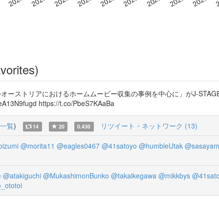
vorites)
オーストリアにおけるホームムービー収集の事例を中心に」がJ-STA
fugd https://t.co/PbeS7KAaBa
一覧
)
リツイート・ネットワーク (13)
14
20
0.430
izumi
@morita11
@eagles0467
@41satoyo
@humbleUtak
@sasayam
e
@atakiguchi
@MukashimonBunko
@takaikegawa
@mikkbys
@41sat
_ototoi