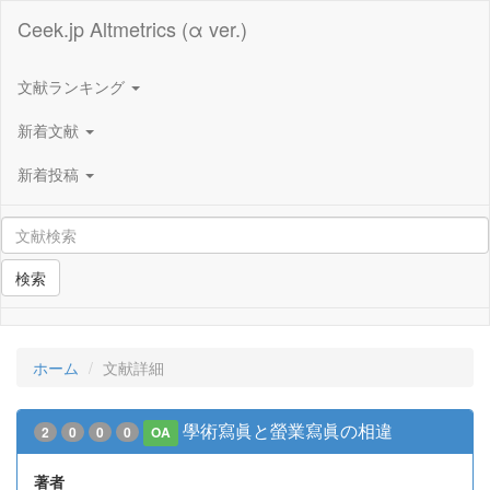
Ceek.jp Altmetrics (α ver.)
文献ランキング
新着文献
新着投稿
検索
ホーム
文献詳細
學術寫眞と螢業寫眞の相違
2
0
0
0
OA
著者