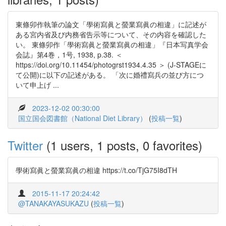
東條卯作執筆の論文「學術寫眞と螢業寫眞の相違」に記述が
ある宮内省及び内務省告示等について、その内容を確認した
い。 東條卯作「學術寫眞と螢業寫眞の相違」『日本写真学会
会誌』第4巻，1号, 1938, p.38. ＜
https://doi.org/10.11454/photogrst1934.4.35 ＞ (J-STAGEに
て公開)に以下の記述がある。 「次に婚禮寫兵の並び方につ
いて申上げ ...
2023-12-02 00:30:00
国立国会図書館（National Diet Library）
(
投稿一覧
)
Twitter
(1 users, 1 posts, 0 favorites)
學術寫眞と螢業寫眞の相違 https://t.co/TjG75I8dTH
2015-11-17 20:24:42
@TANAKAYASUKAZU
(
投稿一覧
)