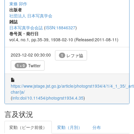
東條 卯作
出版者
社団法人 日本写真学会
雑誌
日本写真学会会誌
(
ISSN:18846327
)
巻号頁・発行日
vol.4, no.1, pp.35-39, 1938-02-10 (Released:2011-08-11)
2023-12-02 00:30:00
レファ協
1
Twitter
1 + 0
https://www.jstage.jst.go.jp/article/photogrst1934/4/1/4_1_35/_arti
char/ja/
(
info:doi/10.11454/photogrst1934.4.35
)
言及状況
変動（ピーク前後）
変動（月別）
分布