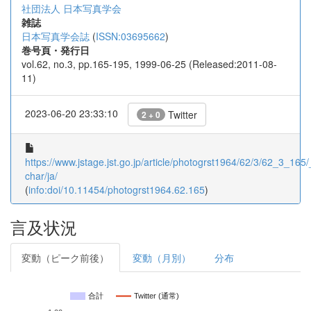
社団法人 日本写真学会
雑誌
日本写真学会誌
(
ISSN:03695662
)
巻号頁・発行日
vol.62, no.3, pp.165-195, 1999-06-25 (Released:2011-08-
11)
2023-06-20 23:33:10
Twitter
2 + 0
https://www.jstage.jst.go.jp/article/photogrst1964/62/3/62_3_165/_
char/ja/
(
info:doi/10.11454/photogrst1964.62.165
)
言及状況
変動（ピーク前後）
変動（月別）
分布
合計
Twitter (通常)