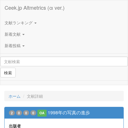
Ceek.jp Altmetrics (α ver.)
文献ランキング
新着文献
新着投稿
検索
ホーム
文献詳細
1998年の写真の進歩
2
0
0
0
OA
出版者