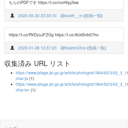
ちらのPDFです https://t.co/moHtyjJIsw
2023-06-20 23:33:10
@south__m
(
投稿一覧
)
https://t.co/RVDzuJFZGg https://t.co/AUd5nb07ho
2023-01-28 13:37:23
@KoshiroOno
(
投稿一覧
)
収集済み URL リスト
https://www.jstage.jst.go.jp/article/photogrst1964/62/3/62_3_16
char/ja
(1)
https://www.jstage.jst.go.jp/article/photogrst1964/62/3/62_3_1
char/en
(1)
ヘルプ