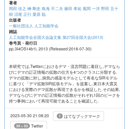
著者
岡田 佳之
榊 剛史
鳥海 不二夫
篠田 孝祐
風間 一洋
野田 五十
樹
沼尾 正行
栗原 聡
出版者
一般社団法人 人工知能学会
雑誌
人工知能学会全国大会論文集 第27回全国大会(2013)
巻号頁・発行日
pp.3I4OS14b1i, 2013 (Released:2018-07-30)
本研究では,Twitterにおけるデマ・流言問題に着目し,デマなら
びにデマの訂正情報の拡散の仕方を4つのクラスに分類する.
デマの拡散に対し,病気の感染モデルとして有名なSIRモデル
に基づく「デマ拡散SIR拡張モデル」を提案し,東日本大震災
における実際のデマ拡散が再現できるかを検証した.その結果,
デマならびにデマの訂正情報の拡散がそれぞれ1回のピークを
持つ事例において再現可能であることを確認した.
2023-05-30 21:08:20
はてなブックマーク
1
Twitter
39 + 53