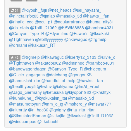
@kiyoshi_fujii
@net_heads
@sei_hayashi_
34
@ninetailsfox63
@tjmlab
@masako_3d
@hawks__fan
@rinatie_ceo
@ocu_p1
@neukarafrance
@huma_nity81
@rio_stats
@Totti_D1062
@FBWM8888
@bamboo4031
@Canyon_Type_R
@FJyamimo
@Fuwarin
@tksakaki
@Tightnaven
@ebiflyyyyyyyy
@hkawaguc
@trgmeip
@drinami
@kakusan_RT
@trgmeip
@hkawaguc
@liberty12_3123
@silvie_c
42
@Tightnaven
@takatobi002
@adminned
@bamboo4031
@bandwagondagon
@Canyon_Type_R
@chigegum
@C_ele_gagagans
@dotchang
@gongonKS
@hamukichi_nbr
@handful_of_help
@hawks__fan
@healthyboy5
@hwtnv
@iakiyama
@ImAI_Eruel
@Jagd_Germany
@ketusuka
@kiyoppi1982
@knshtyk
@kunekune_
@kyokukakin_itai
@masako_3d
@matsumotoyuri
@mm_o_ig
@mshero_y
@mswar777
@nkmrtty
@n_hgc36
@qnighy
@rita_rita_ritan
@StimulatedRaman
@s_kajita
@tksakaki
@Totti_D1062
@windcompas
@_kobachi