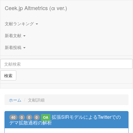
Ceek.jp Altmetrics (α ver.)
文献ランキング
新着文献
新着投稿
検索
ホーム
文献詳細
拡張SIRモデルによるTwitterでの
40
0
0
0
OA
デマ拡散過程の解析