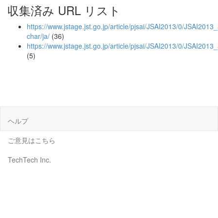
収集済み URL リスト
https://www.jstage.jst.go.jp/article/pjsai/JSAI2013/0/JSAI2013
char/ja/
(36)
https://www.jstage.jst.go.jp/article/pjsai/JSAI2013/0/JSAI201
(5)
ヘルプ
ご意見はこちら
TechTech Inc.