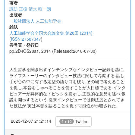
著者
諏訪 正樹
清水 唯一朗
出版者
一般社団法人 人工知能学会
雑誌
人工知能学会全国大会論文集 第28回 (2014)
(
ISSN:27587347
)
巻号頁・発行日
pp.2D4OS28a1, 2014 (Released:2018-07-30)
人生哲学を聞き出すインテンシブなインタビュー記録を基に,
ライフストーリーのインタビュー技法に関して考察する.話し
手が心の中に有する定型の語り口を破り,その場で考えること
を促し,本音をしゃべることを促すことが大目標である.インタ
ビュアーが具体的なトピックを提示し,主観的な意見を述べ,仮
説を開示するという,従来インタビューでは御法度とされてき
た技法が,実は本音を語ることを促す可能性が示唆された.
2023-12-07 21:21:14
Twitter
4 + 10