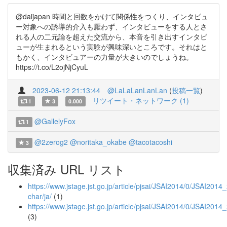
@daijapan 時間と回数をかけて関係性をつくり、インタビュ
ー対象への誘導的介入も厭わず、インタビューをする人とさ
れる人の二元論を超えた交流から、本音を引き出すインタビ
ューが生まれるという実験が興味深いところです。それはと
もかく、インタビュアーの力量が大きいのでしょうね。
https://t.co/L2ojNjCyuL
2023-06-12 21:13:44
@LaLaLanLanLan
(
投稿一覧
)
リツイート・ネットワーク (1)
1
3
0.000
@GallelyFox
1
@2zerog2
@noritaka_okabe
@tacotacoshi
3
収集済み URL リスト
https://www.jstage.jst.go.jp/article/pjsai/JSAI2014/0/JSAI201
char/ja/
(1)
https://www.jstage.jst.go.jp/article/pjsai/JSAI2014/0/JSAI20
(3)