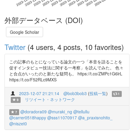
2023-12-27
2023-11-09
2023-11-27
2023-12-15
2024-01-02
2023-11-15
2023-12-03
2023-12-21
2023-11-21
2023-12-09
外部データベース (DOI)
Google Scholar
Twitter
(4 users, 4 posts, 10 favorites)
この記事のもとになっている論文の一つ「本音を語ることを
促すインタビュー技法に関する一考察」を読んでみた。 色々
と合点がいったのと新たな疑問も。 https://t.co/ZMPc1G6lrL
https://t.co/F52RLc9MXS
2023-12-07 21:21:14
@bob3bob3
(
投稿一覧
)
1
リツイート・ネットワーク
9
@doradora09
@muraki_ng
@tellullu
7
@carrer0518happy
@sss11070917
@a_praxisnohito_
@niszet0