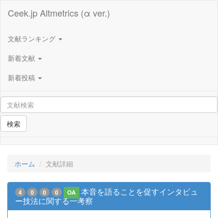
Ceek.jp Altmetrics (α ver.)
文献ランキング
新着文献
新着投稿
検索
ホーム
文献詳細
本音を語ることを促すインタビュ
4
0
0
0
OA
ー技法に関する一考察