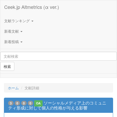
Ceek.jp Altmetrics (α ver.)
文献ランキング
新着文献
新着投稿
検索
ホーム
文献詳細
ソーシャルメディア上のコミュニ
3
0
0
0
OA
ティ形成に対して個人の性格が与える影響