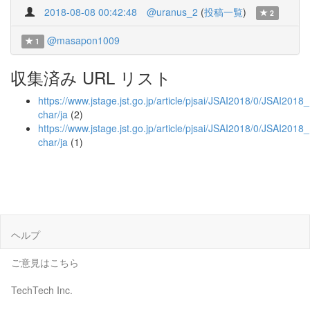
2018-08-08 00:42:48
@uranus_2
(
投稿一覧
)
2
@masapon1009
1
収集済み URL リスト
https://www.jstage.jst.go.jp/article/pjsai/JSAI2018/0/JSAI2018_
char/ja
(2)
https://www.jstage.jst.go.jp/article/pjsai/JSAI2018/0/JSAI2018
char/ja
(1)
ヘルプ
ご意見はこちら
TechTech Inc.