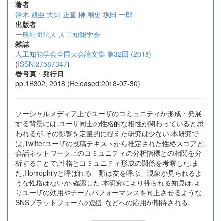
著者
鈴木 凱亜
大知 正直
榊 剛史
坂田 一郎
出版者
一般社団法人 人工知能学会
雑誌
人工知能学会全国大会論文集 第32回 (2018)
(
ISSN:27587347
)
巻号頁・発行日
pp.1B302, 2018 (Released:2018-07-30)
ソーシャルメディア上でユーザのコミュニティが形成・発展
する背景には,ユーザ同士の性格的な相性が関わっていると思
われるが,その影響を定量的に捉えた研究は少ない.本研究で
は,Twitterユーザの投稿テキストから推定された性格スコアと,
会話ネットワーク上のコミュニティの分析指標との相関を分
析することで,性格とコミュニティ形成の関係を考察した.ま
た,Homophilyと呼ばれる「類は友を呼ぶ」現象が見られるよ
うな性格はないか,確認した.本研究により得られる知見は,よ
りユーザの効用やチームパフォーマンスを向上させるような
SNSプラットフォームの設計などへの応用が期待される.