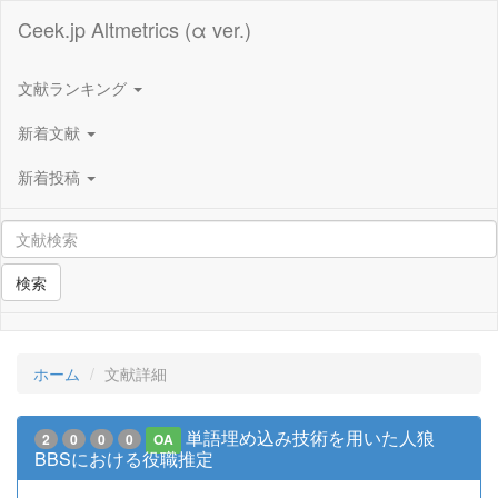
Ceek.jp Altmetrics (α ver.)
文献ランキング
新着文献
新着投稿
検索
ホーム
文献詳細
単語埋め込み技術を用いた人狼
2
0
0
0
OA
BBSにおける役職推定