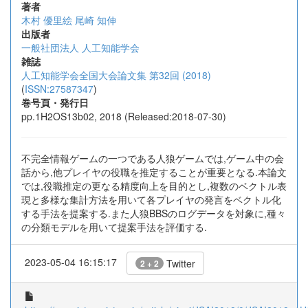
著者
木村 優里絵
尾崎 知伸
出版者
一般社団法人 人工知能学会
雑誌
人工知能学会全国大会論文集 第32回 (2018)
(
ISSN:27587347
)
巻号頁・発行日
pp.1H2OS13b02, 2018 (Released:2018-07-30)
不完全情報ゲームの一つである人狼ゲームでは,ゲーム中の会
話から,他プレイヤの役職を推定することが重要となる.本論文
では,役職推定の更なる精度向上を目的とし,複数のベクトル表
現と多様な集計方法を用いて各プレイヤの発言をベクトル化
する手法を提案する.また人狼BBSのログデータを対象に,種々
の分類モデルを用いて提案手法を評価する.
2023-05-04 16:15:17
Twitter
2 + 2