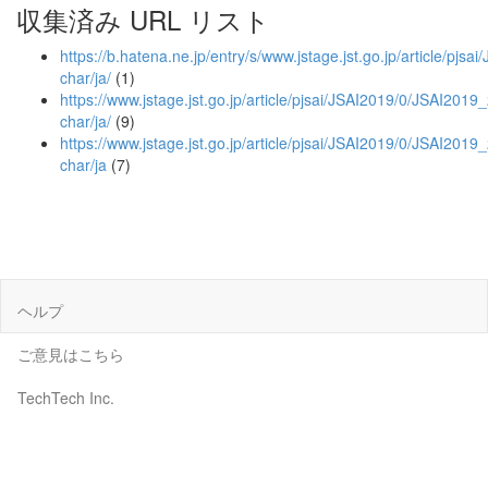
収集済み URL リスト
https://b.hatena.ne.jp/entry/s/www.jstage.jst.go.jp/article/pj
char/ja/
(1)
https://www.jstage.jst.go.jp/article/pjsai/JSAI2019/0/JSAI201
char/ja/
(9)
https://www.jstage.jst.go.jp/article/pjsai/JSAI2019/0/JSAI201
char/ja
(7)
ヘルプ
ご意見はこちら
TechTech Inc.