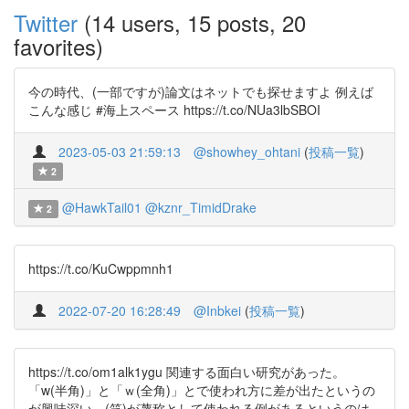
Twitter
(14 users, 15 posts, 20
favorites)
今の時代、(一部ですが)論文はネットでも探せますよ 例えば
こんな感じ #海上スペース https://t.co/NUa3lbSBOI
2023-05-03 21:59:13
@showhey_ohtani
(
投稿一覧
)
2
@HawkTail01
@kznr_TimidDrake
2
https://t.co/KuCwppmnh1
2022-07-20 16:28:49
@Inbkei
(
投稿一覧
)
https://t.co/om1alk1ygu 関連する面白い研究があった。
「w(半角)」と「ｗ(全角)」とで使われ方に差が出たというの
が興味深い。(笑)が蔑称として使われる例があるというのは