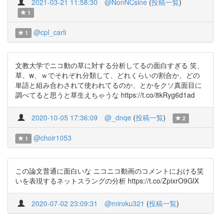
2021-03-21 11:58:30
@NonNCsine
(
投稿一覧
)
1
@cpl_carli
1
文教大学でニコ動の草に対する分析してるの面白すぎる 笑、
草、w、ｗでそれぞれ分類して、どれくらいの割合か、どの
単語と組み合わされて使われてるのか、とかをクソ真面目に
調べてると思うと草生えちゃうな https://t.co/8kRyg6d1ad
2020-10-05 17:36:09
@_dnqe
(
投稿一覧
)
2
@choir1053
1
この論文普通に面白いな ニコニコ動画のコメントにおける笑
いを表現するネットスラングの分析 https://t.co/ZpixrO9GlX
2020-07-02 23:09:31
@miroku321
(
投稿一覧
)