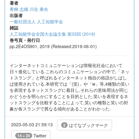
著者
青柳 志織
川合 康央
出版者
一般社団法人 人工知能学会
雑誌
人工知能学会全国大会論文集 第33回 (2019)
巻号頁・発行日
pp.2E4OS901, 2019 (Released:2019-06-01)
インターネットコミュニケーションは情報化社会において
日々進化している.これらのコミュニケーションの中で,「ネッ
トスラング」と呼ばれるインターネット独自の俗語がしばし
ば使用されている.本研究では「(笑)」や「w」等,4種類の笑い
を表現するネットスラングに着目し,それらの意味用法が同じ
かどうかを明らかにすることを目的とした.笑いを表現するネ
ットスラングを比較することによって,笑いの種類と笑いの対
象が各スラングで異なる傾向があることがわかった.
2023-05-03 21:59:13
はてなブックマーク
2
Twitter
14 + 20