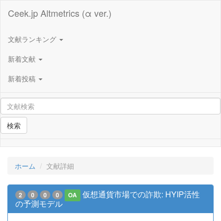
Ceek.jp Altmetrics (α ver.)
文献ランキング
新着文献
新着投稿
検索
ホーム
文献詳細
仮想通貨市場での詐欺: HYIP活性
2
0
0
0
OA
の予測モデル