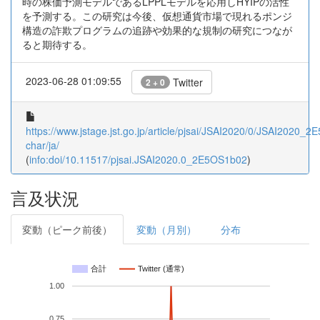
時の株価予測モデルであるLPPLモデルを応用しHYIPの活性
を予測する。この研究は今後、仮想通貨市場で現れるポンジ
構造の詐欺プログラムの追跡や効果的な規制の研究につなが
ると期待する。
2023-06-28 01:09:55
Twitter
2 + 0
https://www.jstage.jst.go.jp/article/pjsai/JSAI2020/0/JSAI2020_2
char/ja/
(
info:doi/10.11517/pjsai.JSAI2020.0_2E5OS1b02
)
言及状況
変動（ピーク前後）
変動（月別）
分布
合計
Twitter (通常)
1.00
0.75