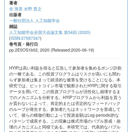
著者
全 珠美
水野 貴之
出版者
一般社団法人 人工知能学会
雑誌
人工知能学会全国大会論文集 第34回 (2020)
(
ISSN:27587347
)
巻号頁・発行日
pp.2E5OS1b02, 2020 (Released:2020-06-19)
HYIPは高い利益を得ると広告して参加者を集めるポンジ詐欺
の一種である。この投資プログラムはリスクが高いにも関わ
らず参加者は集まって経済的な被害を受けることになる。本
研究では、ビットコイン市場で観察されたHYIPに関する取引
データを用いて、この投資プログラムが活性化し崩壊するま
でのメカニズムを分析する。HYIPプログラムから利益を貰う
か貰わないによって、肯定的または否定的なフィードバック
のループが発生する。参加者たちはネットワークを形成して
いて、彼らの模倣行動によって投資金額はLog-periodic的な
パターンで成長する。この現象は株式市場のバブル形成・崩
壊のメカニズムと同様である。本研究では、代表的なバブル