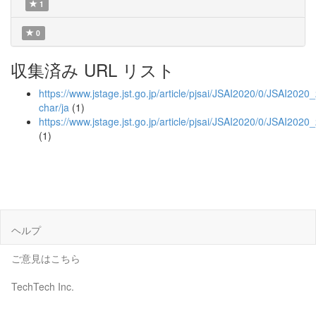
1
0
収集済み URL リスト
https://www.jstage.jst.go.jp/article/pjsai/JSAI2020/0/JSAI202
char/ja
(1)
https://www.jstage.jst.go.jp/article/pjsai/JSAI2020/0/JSAI20
(1)
ヘルプ
ご意見はこちら
TechTech Inc.