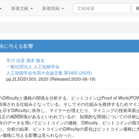
新着文献
新着投稿
ン価格に与える影響
市川 佳彦
酒本 隆太
一般社団法人 人工知能学会
人工知能学会全国大会論文集 第34回 (2020)
pp.2L5GS1303, 2020 (Released:2020-06-19)
fficultyと価格の関係を分析する。ビットコインはProof of Wor
担保される仕組みとなっている。そしてその仕組みを維持するためマイ
すDifficultyに依存し、マイナーが増えたり、マイニングの技術革新が起
cultyは正の相関関係があるといわれているが、短期的な関係についての
19年のデータを用いてビットコインの価格、Difficulty、ビットコ
。分析の結果、ビットコインのDifficultyの変化はビットコイン価
ン価格に与える影響は見られなかった。