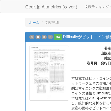
Ceek.jp Altmetrics (α ver.)
文献ランキング
ホーム
文献詳細
Difficultyがビットコイ
3
0
0
0
OA
著者
出版者
雑誌
巻号頁・発行日
本研究ではビットコインのDi
ットワーク全体の信用が
酬はマイニングの難易度を示
コインの価格とDiffi
本研究では2010年~20
し、統計的な分析を行った
資産の価格がビットコイ