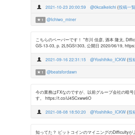
2021-10-23 20:00:59
@0kcalkeiichi
(
投稿一
@Ichiwo_miner
1
こちらのペーパーです！ *市川 佳彦, 酒本 隆太, Diffic
GS-13-03, p. 2L5GS1303, 公開日 2020/06/19, https:/
2021-09-16 22:31:15
@Yoshihiko_ICKW
(
投
@beatsfordawn
1
今の業務はFXなのですが、以前グループ会社の暗
す。 https://t.co/iJ4SCxww6O
2021-08-08 18:50:20
@Yoshihiko_ICKW
(
投
知ってた？ ビットコインのマイニングのDifficulty