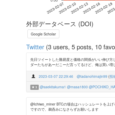
0.00
2023-02-13
2023-02-16
2023-02-19
2023
2023-02-07
2023-02-10
外部データベース (DOI)
Google Scholar
Twitter
(3 users, 5 posts, 10 favo
先日ツイートした難易度と価格の関係がいい伸び方し
ダーたちがあーだこーだ言ってるけど、俺は買い増ししときました。 h
2023-03-07 22:29:46
@tadanohimajin99
(
投
@saekitakuma1
@masa1800
@POCHIKO_H
3
@Ichiwo_miner BTCの場合はハッシュレー
ですので、鵜呑みになさらずお願いします