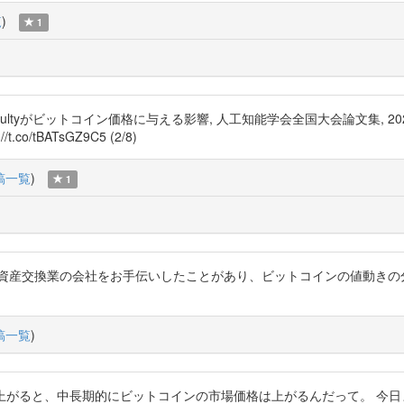
覧
)
1
ultyがビットコイン価格に与える影響, 人工知能学会全国大会論文集, 2020, JSAI
/t.co/tBATsGZ9C5 (2/8)
稿一覧
)
1
号資産交換業の会社をお手伝いしたことがあり、ビットコインの値動きの
稿一覧
)
が上がると、中長期的にビットコインの市場価格は上がるんだって。 今日までマジで知