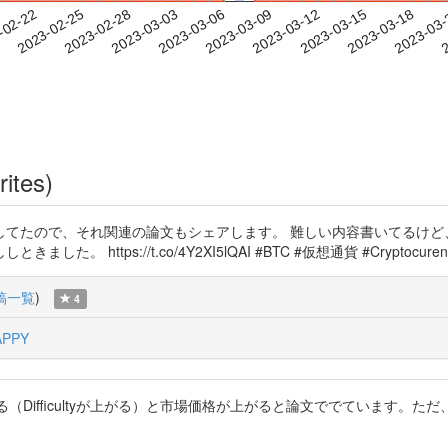
2023-03-15
2023-03-18
2023-03
-02-22
2
2023-02-25
2023-02-28
2023-03-03
2023-03-06
2023-03-09
2023-03-12
rites)
てたので、それ関連の論文もシェアします。 難しい内容書いてるけど
ttps://t.co/4Y2XI5lQAI #BTC #仮想通貨 #Cryptocuren
稿一覧
)
4
APPY
トを上げる（Difficultyが上がる）と市場価格が上がると論文ででていま