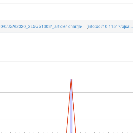
2020/0/JSAI2020_2L5GS1303/_article/-char/ja/
(
info:doi/10.11517/pjsa