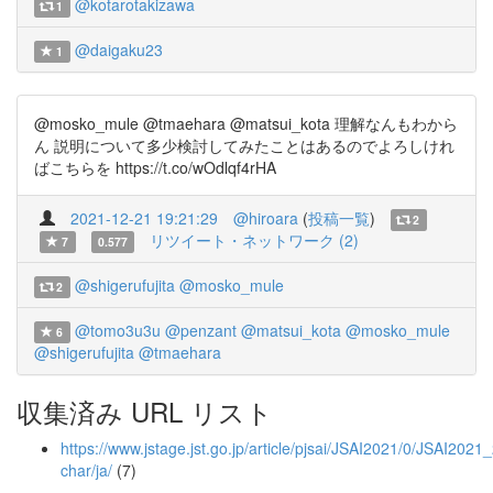
@kotarotakizawa
1
@daigaku23
1
@mosko_mule @tmaehara @matsui_kota 理解なんもわから
ん 説明について多少検討してみたことはあるのでよろしけれ
ばこちらを https://t.co/wOdlqf4rHA
2021-12-21 19:21:29
@hiroara
(
投稿一覧
)
2
リツイート・ネットワーク (2)
7
0.577
@shigerufujita
@mosko_mule
2
@tomo3u3u
@penzant
@matsui_kota
@mosko_mule
6
@shigerufujita
@tmaehara
収集済み URL リスト
https://www.jstage.jst.go.jp/article/pjsai/JSAI2021/0/JSAI202
char/ja/
(7)