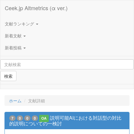
Ceek.jp Altmetrics (α ver.)
文献ランキング
新着文献
新着投稿
検索
ホーム
文献詳細
説明可能AIにおける対話型の対比
7
0
0
0
OA
的説明についての一検討