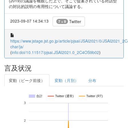
(2019)の議論を概観した上で、そこで提案されている対話型
の対比的説明の有用性について議論する。
2023-09-07 14:34:13
Twitter
7 + 9
https://www.jstage.jst.go.jp/article/pjsai/JSAI2021/0/JSAI2021_2
char/ja/
(
info:doi/10.11517/pjsai.JSAI2021.0_2C4OS9b02
)
言及状況
変動（ピーク前後）
変動（月別）
分布
合計
Twitter (通常)
Twitter (RT)
3
2