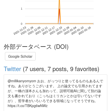
1
0
2022-01-10
2021-11-23
2021-12-11
2021-12-29
2022-01-16
2021-11-29
2021-12-17
2022-01-04
2021-12-05
2021-12-23
外部データベース (DOI)
Google Scholar
Twitter
(7 users, 7 posts, 9 favorites)
@millikanyomyom おお、がっつりと使ってるものもあるんで
すね。ありがとうございます。 上の論文でも引用されてます
が、一橋の濵本さんも加わって、説明可能AIに関して別の論
文も書かれており（こっちはミリカンとかは引いてないです
が）、哲学者がいろいろできる領域になってそうですね。
https://t.co/TBKpg6wNWz