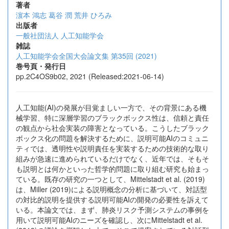
著者
濵本 鴻志
葛谷 潤
荒井 ひろみ
出版者
一般社団法人 人工知能学会
雑誌
人工知能学会全国大会論文集 第35回 (2021)
巻号頁・発行日
pp.2C4OS9b02, 2021 (Released:2021-06-14)
人工知能(AI)の発展が目覚ましい一方で、その背景にある機
械学習、特に深層学習のブラックボックス性は、信頼と責任
の観点から社会実装の障害となっている。こうしたブラック
ボックス化の問題を解決するために、説明可能AIのコミュニ
ティでは、透明性や説明責任を実装するための技術的な取り
組みが急速に進められているだけでなく、近年では、そもそ
も説明とは何かといった哲学的問題に取り組む研究も始まっ
ている。既存の研究の一つとして、Mittelstadt et al. (2019)
は、Miller (2019)による説明概念の分析に基づいて、対話型
の対比的説明を提供する説明可能AIの開発の必要性を訴えて
いる。本論文では、まず、肺炎リスク予測システムの事例を
用いて説明可能AIのニーズを確認し、次にMittelstadt et al.