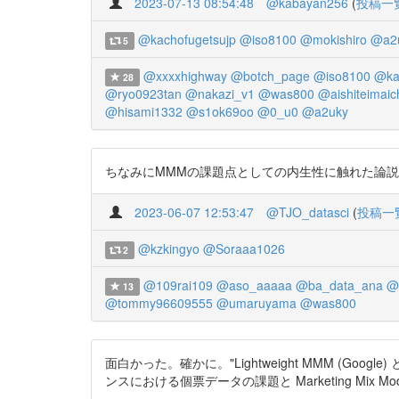
2023-07-13 08:54:48
@kabayan256
(
投稿一
@kachofugetsujp
@iso8100
@mokishiro
@a2
5
@xxxxhighway
@botch_page
@iso8100
@ka
28
@ryo0923tan
@nakazi_v1
@was800
@aishiteimaic
@hisami1332
@s1ok69oo
@0_u0
@a2uky
ちなみにMMMの課題点としての内生性に触れた論説は例えば
2023-06-07 12:53:47
@TJO_datasci
(
投稿一
@kzkingyo
@Soraaa1026
2
@109rai109
@aso_aaaaa
@ba_data_ana
@
13
@tommy96609555
@umaruyama
@was800
面白かった。確かに。"Lightweight MMM (Goo
ンスにおける個票データの課題と Marketing Mix Modelin