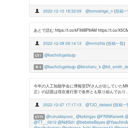
2022-12-10 18:32:09
@tomoshige_n
(
投稿一
あとで読む https://t.co/kFll9BP8AM https://t.co/X
2022-12-08 09:14:13
@mrmzhts
(
投稿一覧
)
@kachofugetsujp
1
@kachofugetsujp
@kinoharu_k
@bit_smith_d
4
今年の人工知能学会に博報堂DYさんが出していた
正）の話題は現在進行形で各所とも取り組んでおり、重要だなと https:
2022-12-07 17:17:13
@TJO_datasci
(
投稿一
@ruiruidayooo_
@kzkingyo
@FRINKsneek
@
73
@TT__0612
@NdtSd1
@bebebeBayes
@Yasuhiro
@guiltydammy
@schwarz_hohi
@sarupo42
@harad