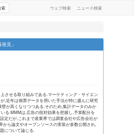
検索
ウェブ検索
ニュース検索
「再発見」
向上させる取り組みである.マーケティング・サイエン
るが,近年は個票データを用いた手法が特に盛んに研究
障壁が高くなりつつある.そのため,集計データのみか
集まっている.MMMは,広告の投対効果を把握し,予算配分を
題設定だが,これまで産業界では調査会社や広告会社が
業界から論文やオープンソースの実装が多数公開され,
題について論じる.