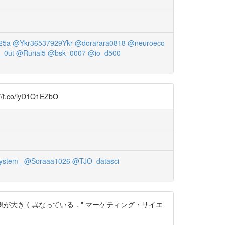
25a
@Ykr36537929Ykr
@dorarara0818
@neuroeco
l_0ut
@Rurial5
@bsk_0007
@io_d500
iyD1Q1EZbO
ystem_
@Soraaa1026
@TJO_datasci
，その根本思想が大きく異なっている．" マーケティング・サイエ