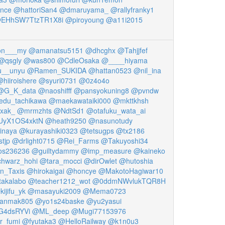
ance
@hattoriSan4
@dmaruyama_
@rallyfranky1
EHhSW7TtzTR1X8i
@piroyoung
@a11i2015
on___my
@amanatsu5151
@dhcghx
@Tahjjfef
@qsgly
@was800
@CdleOsaka
@____hiyama
__unyu
@Ramen_SUKIDA
@hattan0523
@nil_ina
hiiroishere
@syuri0731
@0z4o4o
@G_K_data
@naoshifff
@pansyokuning8
@pvndw
du_tachikawa
@maekawataiki000
@mkttkhsh
xak_
@mrmzhts
@NdtSd1
@otafuku_wata_ai
yX1OS4xktN
@heath9250
@nasunotudy
inaya
@kurayashiki0323
@tetsugps
@tx2186
tjp
@drlight0715
@Rei_Farms
@Takuyoshi34
s236236
@guiltydammy
@imp_measure
@kaineko
hwarz_hohi
@tara_mocci
@dirOwlet
@hutoshia
n_Taxis
@hirokaigai
@honcye
@MakotoHagiwar10
akalabo
@teacher1212_wot
@0ddmNWvlukTQR8H
ijifu_yk
@masayuki2009
@Mema0723
anmak805
@yo1s24baske
@yu2yasui
hG4dsRYVi
@ML_deep
@Mugi77153976
r_fumi
@fyutaka3
@HelloRailway
@k1n0u3