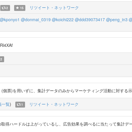
リツイート・ネットワーク
2
15
@kponyo1
@donmai_0319
@koichi222
@ddd39073417
@peng_in3
@
Rl4XAf
2
位のデータ (個票)を用いずに、集計データのみからマーケティング活動に対する示唆を得る h
稿一覧
)
リツイート・ネットワーク
1
。確かに個票データの取得ハードルは上がっているし、広告効果を調べるに当たっ