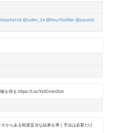
chacha104
@culkin_24
@HourYorkBar
@jusco00
ttps://t.co/Yx3Cn4n3Un
て集計データからある程度妥当な結果を導く手法は必要だけ