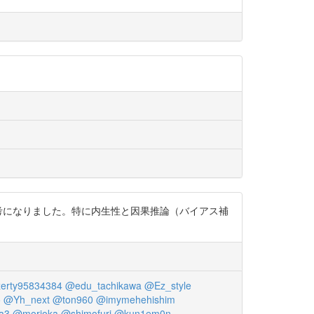
考になりました。特に内生性と因果推論（バイアス補
erty95834384
@edu_tachikawa
@Ez_style
o
@Yh_next
@ton960
@imymehehishim
a3
@morioka
@shimofuri
@kun1em0n