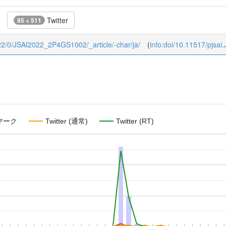
Twitter
85 + 511
2022/0/JSAI2022_2P4GS1002/_article/-char/ja/
(
info:doi/10.11517/pjs
マーク
Twitter (通常)
Twitter (RT)