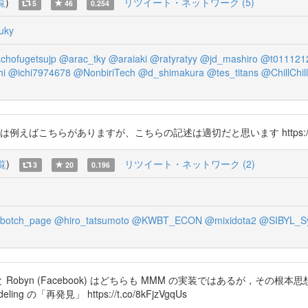
覧
)
リツイート・ネットワーク (5)
5
46
0.254
uky
chofugetsujp
@arac_tky
@araiaki
@ratyratyy
@jd_mashiro
@t011121
hi
@ichi7974678
@NonbiriTech
@d_shimakura
@tes_titans
@ChillChil
こちらがありますが、こちらの記述は適切だと思います https://t.co/
覧
)
リツイート・ネットワーク (2)
3
20
0.196
botch_page
@hiro_tatsumoto
@KWBT_ECON
@mixidota2
@SIBYL_S
gle) と Robyn (Facebook) はどちらも MMM の実装ではあるが
g の「再発見」 https://t.co/8kFjzVgqUs