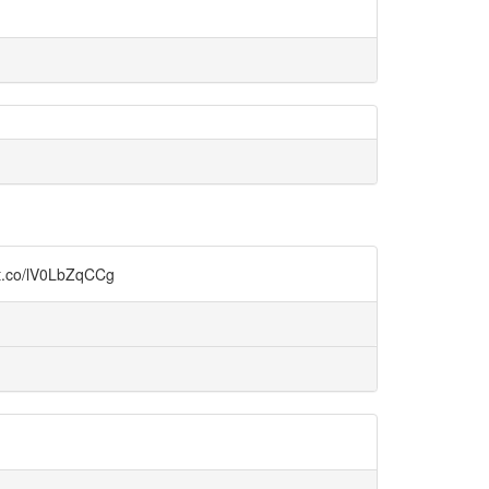
o/lV0LbZqCCg