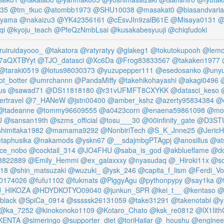
35
@tm_tkuc
@atombb1973
@SHU10038
@masakat0
@biasandvari
ryama
@nakaizu3
@YK42356161
@cEsvJIn9zalB61E
@Misaya0131
@
qi
@kyoju_teach
@PfeQzNmbLsai
@kusakabesyuuji
@chiqfudoki
uiruidayooo_
@takatora
@ratyratyy
@glakeg1
@tokutokupooh
@lem
7aQXTBYyt
@TJO_datasci
@Xc6Da
@Frog83833567
@takaken1977
@taraki0519
@lotus98030373
@yuzupepper111
@esedosanko
@unyu
t_botter
@umrchannn
@PandaMiffy
@takehikohayashi
@akagi0496
@
us
@sawad71
@DS11818180
@r31vUFMFT8CXYKK
@datasci_keso
rtravel
@7_HANeW
@jstn00400
@amber_kshz
@azerty95834384
@e
@tadeanne
@tommy96609555
@a0423corn
@enaena59861098
@mo
J
@sansan19th
@szms_official
@tosu___30
@00infinity_gate
@D3STU
himitaka1982
@mamama9292
@NonbiriTech
@S_K_Jnne25
@JericH
aphusika
@nakamods
@yskn67
@__sdajmbgPTAgpj
@anosillus
@ats
ce_nobo
@cocktail_314
@JO4FHU
@saba_is_god
@akblueflame
@do
8822889
@Emily_Hemmi
@ex_galaxxxy
@nyasudaq
@_Hiroki11x
@sc
18
@shin_matsuzaki
@wuzuki_
@ysk_246
@capita_f_lism
@Ferdi_Vo
0174026
@fufu1102
@fukmats
@PiggyAgu
@pythonpypy
@say1ka
@t
_HIKOZA
@HDYDKOTYO09040
@junkun_SPR
@kei_t__
@kentaso
@k
black
@SpiCa_0914
@sssssk26131059
@take31291
@takenotabi
@y
@ka_7252
@kinokonoko1109
@Kotaro_Chato
@ksk_re0812
@lX1Iit
KENTA
@simeringo
@supporter_diet
@toriHailar
@_houshu
@enginee