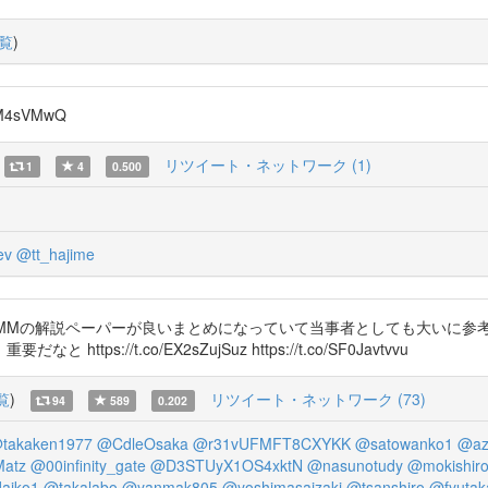
覧
)
5CM4sVMwQ
リツイート・ネットワーク (1)
1
4
0.500
ev
@tt_hajime
MMMの解説ペーパーが良いまとめになっていて当事者としても大いに参
//t.co/EX2sZujSuz https://t.co/SF0Javtvvu
覧
)
リツイート・ネットワーク (73)
94
589
0.202
takaken1977
@CdleOsaka
@r31vUFMFT8CXYKK
@satowanko1
@az
Matz
@00infinity_gate
@D3STUyX1OS4xktN
@nasunotudy
@mokishir
aiko1
@takalabo
@yanmak805
@yoshimasaizaki
@tsanshiro
@fyutak