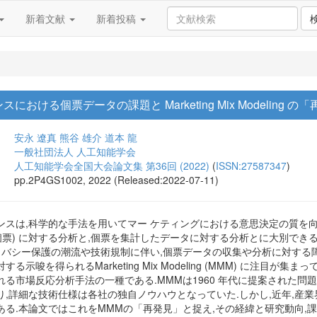
新着文献
新着投稿
ける個票データの課題と Marketing Mix Modeling の
安永 遼真
熊谷 雄介
道本 龍
一般社団法人 人工知能学会
人工知能学会全国大会論文集 第36回 (2022)
(
ISSN:27587347
)
pp.2P4GS1002, 2022 (Released:2022-07-11)
ンスは,科学的な手法を用いてマー ケティングにおける意思決定の質を
個票) に対する分析と,個票を集計したデータに対する分析とに大別でき
イバシー保護の潮流や技術規制に伴い,個票データの収集や分析に対する
示唆を得られるMarketing Mix Modeling (MMM) に注目が
る市場反応分析手法の一種である.MMMは1960 年代に提案された問
,詳細な技術仕様は各社の独自ノウハウとなっていた.しかし,近年,産
る.本論文ではこれをMMMの「再発見」と捉え,その経緯と研究動向,課