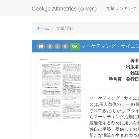
Ceek.jp Altmetrics (α ver.)
文献ランキング
ホーム
文献詳細
マーケティング・サイエンスにお
89
0
0
0
OA
著者
出版者
雑誌
巻号頁・発行日
マーケティング・サイエ
スは,個人単位のデータ(
されてきた.しかし,プラ
らマーケティング活動に対する
最適化するために用いられ
独自に構築・提供しており
新たな潮流が生まれつつあ