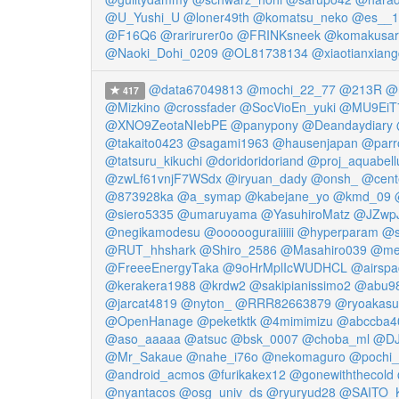
@U_Yushi_U
@loner49th
@komatsu_neko
@es__1
@F16Q6
@rarirurer0o
@FRINKsneek
@komakusa
@Naoki_Dohi_0209
@OL81738134
@xiaotianxiang
@data67049813
@mochi_22_77
@213R
@r
417
@Mizkino
@crossfader
@SocVioEn_yuki
@MU9EiT
@XNO9ZeotaNIebPE
@panypony
@Deandaydiary
@takaito0423
@sagami1963
@hausenjapan
@parro
@tatsuru_kikuchi
@doridoridoriand
@proj_aquabell
@zwLf61vnjF7WSdx
@iryuan_dady
@onsh_
@cente
@873928ka
@a_symap
@kabejane_yo
@kmd_09
@siero5335
@umaruyama
@YasuhiroMatz
@JZwp
@negikamodesu
@oooooguraiiiiii
@hyperparam
@s
@RUT_hhshark
@Shiro_2586
@Masahiro039
@met
@FreeeEnergyTaka
@9oHrMplIcWUDHCL
@airspa
@kerakera1988
@krdw2
@sakipianissimo2
@abu9
@jarcat4819
@nyton_
@RRR82663879
@ryoakasu
@OpenHanage
@peketktk
@4mimimizu
@abccba4
@aso_aaaaa
@atsuc
@bsk_0007
@choba_ml
@DJ
@Mr_Sakaue
@nahe_i76o
@nekomaguro
@pochi_
@android_acmos
@furikakex12
@gonewiththecold
@nyantacos
@osg_univ_ds
@ryuryud28
@SAITO_