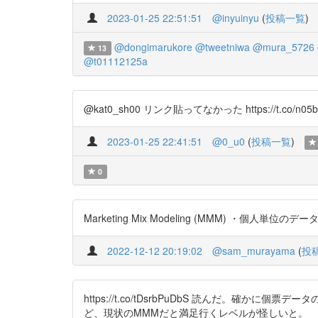
2023-01-25 22:51:51
@inyuinyu
(
投稿一覧
)
@dongimarukore
@tweetniwa
@mura_5726
13
@t01112125a
@kat0_sh00 リンク貼ってなかった https://t.co/n05b
2023-01-25 22:41:51
@0_u0
(
投稿一覧
)
0
Marketing Mix Modeling (MMM) ・個人単
2022-12-12 20:19:02
@sam_murayama
(
投
https://t.co/tDsrbPuDbS 読んだ
ど、現状のMMMだと満足行くレベルが怪しいと。