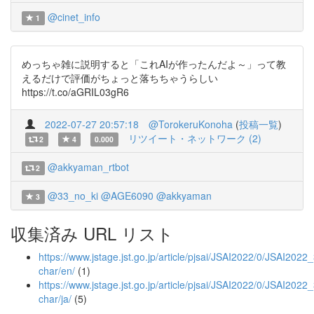
@cinet_info
1
めっちゃ雑に説明すると「これAIが作ったんだよ～」って教
えるだけで評価がちょっと落ちちゃうらしい
https://t.co/aGRIL03gR6
2022-07-27 20:57:18
@TorokeruKonoha
(
投稿一覧
)
リツイート・ネットワーク (2)
2
4
0.000
@akkyaman_rtbot
2
@33_no_ki
@AGE6090
@akkyaman
3
収集済み URL リスト
https://www.jstage.jst.go.jp/article/pjsai/JSAI2022/0/JSAI202
char/en/
(1)
https://www.jstage.jst.go.jp/article/pjsai/JSAI2022/0/JSAI202
char/ja/
(5)