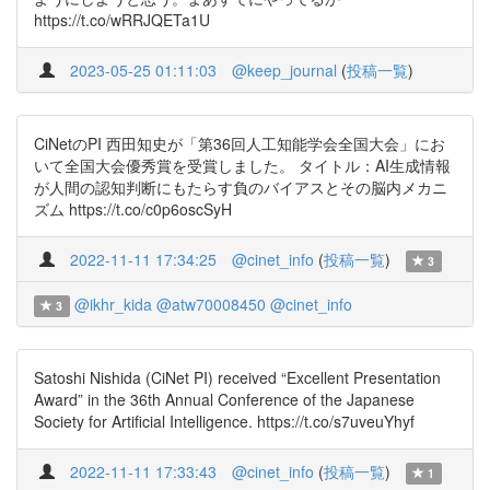
https://t.co/wRRJQETa1U
2023-05-25 01:11:03
@keep_journal
(
投稿一覧
)
CiNetのPI 西田知史が「第36回人工知能学会全国大会」にお
いて全国大会優秀賞を受賞しました。 タイトル：AI生成情報
が人間の認知判断にもたらす負のバイアスとその脳内メカニ
ズム https://t.co/c0p6oscSyH
2022-11-11 17:34:25
@cinet_info
(
投稿一覧
)
3
@ikhr_kida
@atw70008450
@cinet_info
3
Satoshi Nishida (CiNet PI) received “Excellent Presentation
Award” in the 36th Annual Conference of the Japanese
Society for Artificial Intelligence. https://t.co/s7uveuYhyf
2022-11-11 17:33:43
@cinet_info
(
投稿一覧
)
1