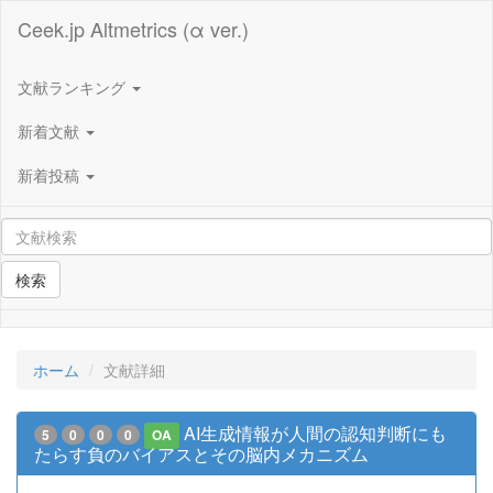
Ceek.jp Altmetrics (α ver.)
文献ランキング
新着文献
新着投稿
検索
ホーム
文献詳細
AI生成情報が人間の認知判断にも
5
0
0
0
OA
たらす負のバイアスとその脳内メカニズム