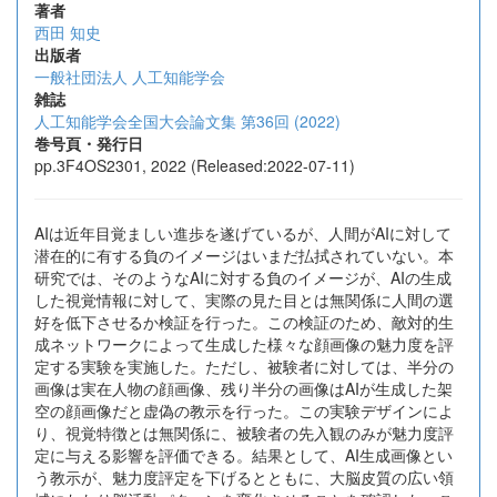
著者
西田 知史
出版者
一般社団法人 人工知能学会
雑誌
人工知能学会全国大会論文集 第36回 (2022)
巻号頁・発行日
pp.3F4OS2301, 2022 (Released:2022-07-11)
AIは近年目覚ましい進歩を遂げているが、人間がAIに対して
潜在的に有する負のイメージはいまだ払拭されていない。本
研究では、そのようなAIに対する負のイメージが、AIの生成
した視覚情報に対して、実際の見た目とは無関係に人間の選
好を低下させるか検証を行った。この検証のため、敵対的生
成ネットワークによって生成した様々な顔画像の魅力度を評
定する実験を実施した。ただし、被験者に対しては、半分の
画像は実在人物の顔画像、残り半分の画像はAIが生成した架
空の顔画像だと虚偽の教示を行った。この実験デザインによ
り、視覚特徴とは無関係に、被験者の先入観のみが魅力度評
定に与える影響を評価できる。結果として、AI生成画像とい
う教示が、魅力度評定を下げるとともに、大脳皮質の広い領