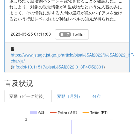
域にわたり脳活動パターンを変化させることを確認した。こ
れにより、対象の視覚情報がAI生成物だという先入観のみに
よって、その情報に対する人間の選好が負のバイアスを受け
るという行動レベルおよび神経レベルの知見が得られた。
2023-05-25 01:11:03
Twitter
5 + 7
https://www.jstage.jst.go.jp/article/pjsai/JSAI2022/0/JSAI2022_3
char/ja/
(
info:doi/10.11517/pjsai.JSAI2022.0_3F4OS2301
)
言及状況
変動（ピーク前後）
変動（月別）
分布
合計
Twitter (通常)
Twitter (RT)
3