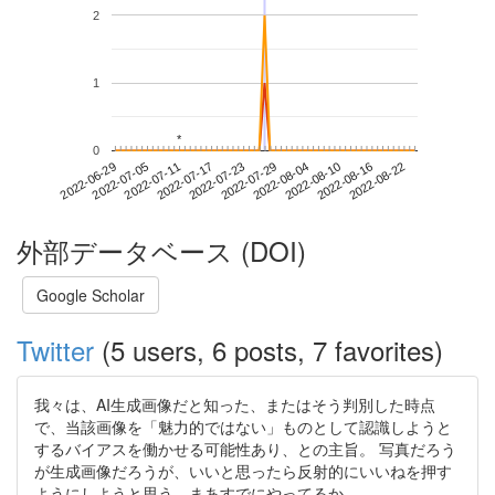
2
1
*
*
0
2022-08-16
2022-06-29
2022-07-17
2022-08-04
2022-08-22
2022-07-05
2022-07-23
2022-08-10
2022-07-11
2022-07-29
外部データベース (DOI)
Google Scholar
Twitter
(5 users, 6 posts, 7 favorites)
我々は、AI生成画像だと知った、またはそう判別した時点
で、当該画像を「魅力的ではない」ものとして認識しようと
するバイアスを働かせる可能性あり、との主旨。 写真だろう
が生成画像だろうが、いいと思ったら反射的にいいねを押す
ようにしようと思う。まあすでにやってるか