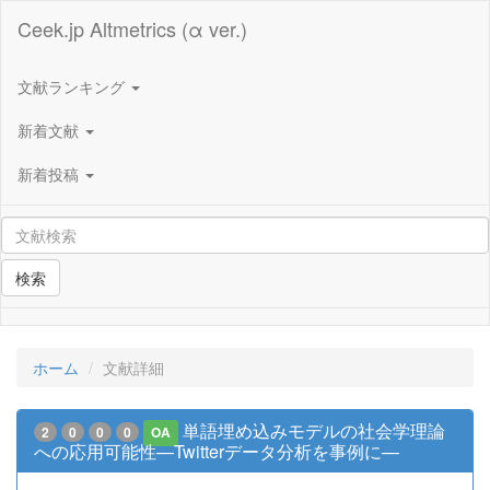
Ceek.jp Altmetrics (α ver.)
文献ランキング
新着文献
新着投稿
検索
ホーム
文献詳細
単語埋め込みモデルの社会学理論
2
0
0
0
OA
への応用可能性—Twitterデータ分析を事例に—