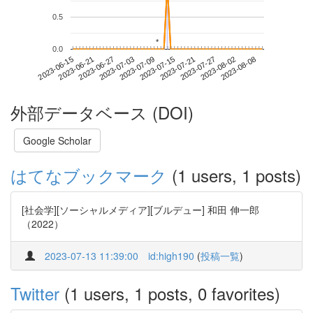
0.5
*
*
0.0
2023-08-02
2023-06-15
2023-07-03
2023-07-21
2023-08-08
2023-06-21
2023-07-09
2023-07-27
2023-06-27
2023-07-15
外部データベース (DOI)
Google Scholar
はてなブックマーク
(1 users, 1 posts)
[社会学][ソーシャルメディア][ブルデュー] 和田 伸一郎
（2022）
2023-07-13 11:39:00
id:high190
(
投稿一覧
)
Twitter
(1 users, 1 posts, 0 favorites)