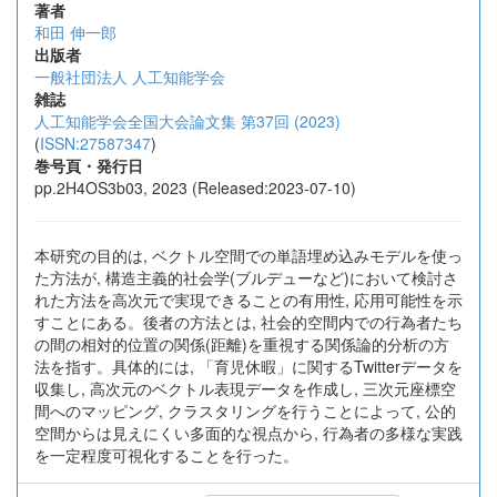
著者
和田 伸一郎
出版者
一般社団法人 人工知能学会
雑誌
人工知能学会全国大会論文集 第37回 (2023)
(
ISSN:27587347
)
巻号頁・発行日
pp.2H4OS3b03, 2023 (Released:2023-07-10)
本研究の目的は, ベクトル空間での単語埋め込みモデルを使っ
た方法が, 構造主義的社会学(ブルデューなど)において検討さ
れた方法を高次元で実現できることの有用性, 応用可能性を示
すことにある。後者の方法とは, 社会的空間内での行為者たち
の間の相対的位置の関係(距離)を重視する関係論的分析の方
法を指す。具体的には, 「育児休暇」に関するTwitterデータを
収集し, 高次元のベクトル表現データを作成し, 三次元座標空
間へのマッピング, クラスタリングを行うことによって, 公的
空間からは見えにくい多面的な視点から, 行為者の多様な実践
を一定程度可視化することを行った。