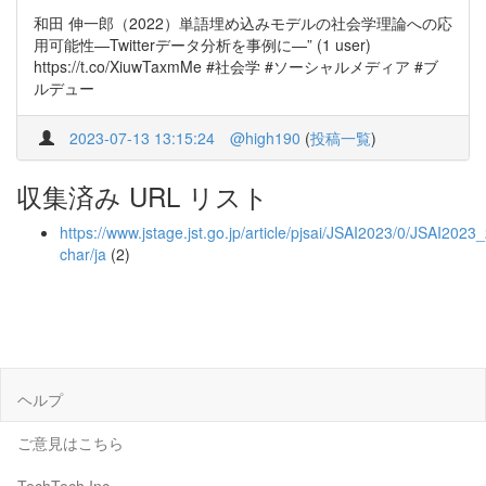
和田 伸一郎（2022）単語埋め込みモデルの社会学理論への応
用可能性—Twitterデータ分析を事例に—” (1 user)
https://t.co/XiuwTaxmMe #社会学 #ソーシャルメディア #ブ
ルデュー
2023-07-13 13:15:24
@high190
(
投稿一覧
)
収集済み URL リスト
https://www.jstage.jst.go.jp/article/pjsai/JSAI2023/0/JSAI202
char/ja
(2)
ヘルプ
ご意見はこちら
TechTech Inc.