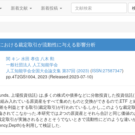
新着文献
新着投稿
場における裁定取引が流動性に与える影響分析
関 キン
水田 孝信
八木 勲
一般社団法人 人工知能学会
人工知能学会全国大会論文集 第37回 (2023)
(
ISSN:27587347
)
pp.4T2GS1004, 2023 (Released:2023-07-10)
raded Funds, 上場投資信託) は,多くの株式や債券などに分散投資した
 は組み入れている原資産をすべて集めたものと交換ができるので,ETF 
差を利益とする取引(裁定取引)が行われている.しかし,このような裁定
されてこなかった.本研究では,2つの原資産とそれら合計と同じ価値のあ
間で裁定取引が実施されるときとそうでないときで流動性にどのような違い
esiliency,Depth)を利用して検証した.