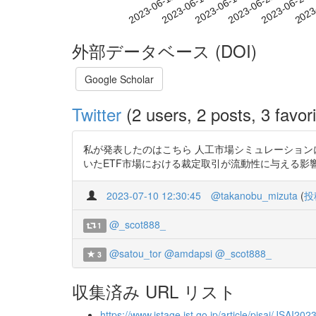
2023-06-18
2023-06-21
2023-06-24
2023
2023-06-12
2023-06-15
外部データベース (DOI)
Google Scholar
Twitter
(2 users, 2 posts, 3 favori
私が発表したのはこちら 人工市場シミュレーションによる値
いたETF市場における裁定取引が流動性に与える影響分析 htt
2023-07-10 12:30:45
@takanobu_mizuta
(
投
@_scot888_
1
@satou_tor
@amdapsi
@_scot888_
3
収集済み URL リスト
https://www.jstage.jst.go.jp/article/pjsai/JSAI2