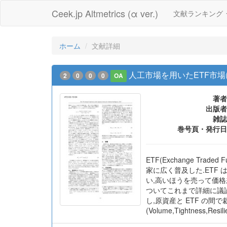
Ceek.jp Altmetrics (α ver.)
文献ランキング
ホーム
文献詳細
人工市場を用いたETF市
2
0
0
0
OA
著者
出版者
雑誌
巻号頁・発行日
ETF(Exchange T
家に広く普及した.ETF
い,高いほうを売って価格
ついてこれまで詳細に議論
し,原資産と ETF の
(Volume,Tightness,R