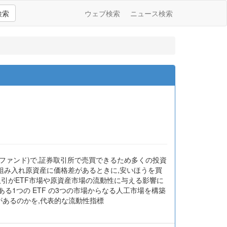
検索
ウェブ検索
ニュース検索
投資信託(ファンド)で,証券取引所で売買できるため多くの投資
と組み入れ原資産に価格差があるときに,安いほうを買
取引がETF市場や原資産市場の流動性に与える影響に
る1つの ETF の3つの市場からなる人工市場を構築
があるのかを,代表的な流動性指標