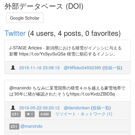
外部データベース (DOI)
Google Scholar
Twitter
(4 users, 4 posts, 0 favorites)
J-STAGE Articles - 新潟県における積雪がイノシシに与える
影響 https://t.co/YxSyuSuQSa 積雪に順応するイノシシ。
2019-11-16 23:08:15
@HiRoko04592385
(
投稿一覧
)
@marxindo ちなみに某雪国県の積雪４ｍを越える豪雪地帯で
は’95年に猪が確認されたそうなhttps://t.co/KvdzZBiDSq
2019-05-22 09:20:12
@dandonban
(
投稿一覧
)
リツイート・ネットワーク (1)
1
1
0.000
@marxindo
1