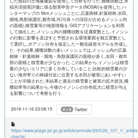
した独自の土地被覆図を使用して分析を行った.捕獲頭数は,水
稲共済損害評価に係る獣害申告データ(NOSAI)を使用した.ハ
ンターマップの 5kmメッシュごとに,広葉樹林,針葉樹林,水田,
畑地,鳥獣保護区,都市域,河川(各々の項目が占めるメッシュ内
の面積),積雪量等の地形情報を GISアプリケーションを利用
して抽出した.メッシュ内の捕獲頭数を従属変数とし,イノシシ
の行動に影響を及ぼすと予想される環境要因を独立変数とし
て選択し,ポアソン分布を仮定した一般化線形モデルを作成し
た. その結果,捕獲頭数の多いメッシュでは,メッシュ内の広葉
樹林・針葉樹林・畑地・鳥獣保護区の面積が多く,水田・都市
部の面積と積雪量が少なかった.この結果から,イノシシは積雪
量の少ないエリアに多く分布していること,比較的積雪量の少
ない海岸寄りの林縁付近に位置する水田が被害にあいやすい
ことが示唆された.本結果と過去の積雪量と被害の拡大状況,捕
獲効率等の結果から,今後のイノシシの分布拡大に積雪が与え
る影響について考察を行う.
2019-11-16 23:08:15
Twitter
4 + 0
https://www.jstage.jst.go.jp/article/primate/29/0/29_107_1/_article
char/ja/