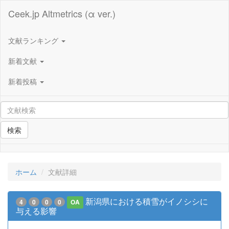
Ceek.jp Altmetrics (α ver.)
文献ランキング
新着文献
新着投稿
検索
ホーム
文献詳細
新潟県における積雪がイノシシに
4
0
0
0
OA
与える影響