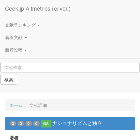
Ceek.jp Altmetrics (α ver.)
文献ランキング
新着文献
新着投稿
検索
ホーム
文献詳細
ナショナリズムと独立
3
0
0
0
OA
著者