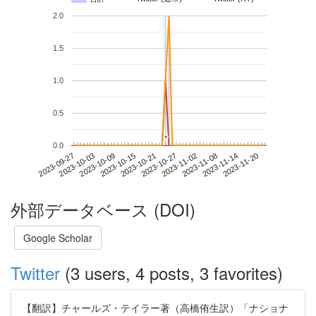
2.0
1.5
1.0
0.5
*
*
0.0
2023-11-14
2023-09-27
2023-10-15
2023-11-02
2023-11-20
2023-10-03
2023-10-21
2023-11-08
2023-10-09
2023-10-27
外部データベース (DOI)
Google Scholar
Twitter
(3 users, 4 posts, 3 favorites)
【翻訳】チャールズ・テイラー著（高橋侑生訳）「ナショナ