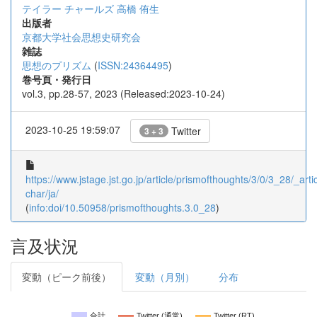
テイラー チャールズ
高橋 侑生
出版者
京都大学社会思想史研究会
雑誌
思想のプリズム
(
ISSN:24364495
)
巻号頁・発行日
vol.3, pp.28-57, 2023 (Released:2023-10-24)
2023-10-25 19:59:07
Twitter
3 + 3
https://www.jstage.jst.go.jp/article/prismofthoughts/3/0/3_28/_artic
char/ja/
(
info:doi/10.50958/prismofthoughts.3.0_28
)
言及状況
変動（ピーク前後）
変動（月別）
分布
合計
Twitter (通常)
Twitter (RT)