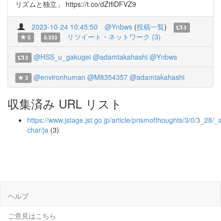
リズムと独立」 https://t.co/dZtfiDFVZ9
2023-10-24 10:45:50
@Ynbws
(
投稿一覧
)
3
リツイート・ネットワーク (3)
5
0.333
@HSS_u_gakugei
@adamtakahashi
@Ynbws
3
@environhuman
@M8354357
@adamtakahashi
3
収集済み URL リスト
https://www.jstage.jst.go.jp/article/prismofthoughts/3/0/3_28/_ar
char/ja
(3)
ヘルプ
ご意見はこちら