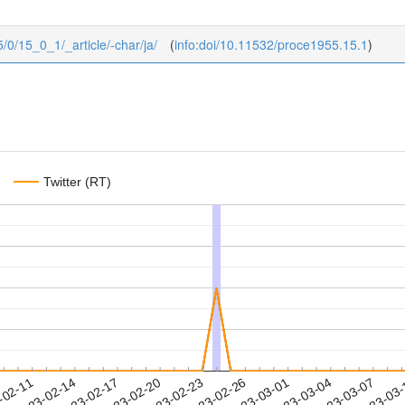
5/0/15_0_1/_article/-char/ja/
(
info:doi/10.11532/proce1955.15.1
)
Twitter (RT)
2023-03-04
2023-03-07
2023-03
-02-11
2
2023-02-14
2023-02-17
2023-02-20
2023-02-23
2023-02-26
2023-03-01