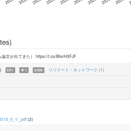
tes)
） https://t.co/BlixrH3FJF
)
リツイート・ネットワーク (1)
1
1
0.000
5/0/15_0_1/_pdf
(2)