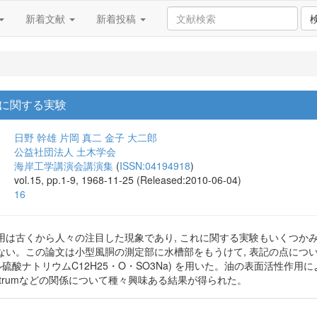
新着文献
新着投稿
に関する実験
日野 幹雄
片岡 真二
金子 大二郎
公益社団法人 土木学会
海岸工学講演会講演集
(
ISSN:04194918
)
vol.15, pp.1-9, 1968-11-25 (Released:2010-06-04)
16
用は古くから人々の注目した現象であり, これに関する実験もいくつか
ない。この論文は小型風胴の測定部に水槽部をもうけて, 表記の点につ
硫酸ナトリウムC12H25・O・SO3Na) を用いた。油の表面活性作用
・spectrumなどの関係について種々興味ある結果が得られた。