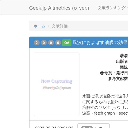
Ceek.jp Altmetrics (α ver.)
文献ランキング
ホーム
文献詳細
風波におよぼす油膜の効果
2
0
0
0
OA
著者
出版者
雑誌
巻号頁・発行日
参考文献数
水面に浮ぶ油膜の消波作
に関するものは意外に少
溶解性のヤシ油 (ラウリル
波高・fetch graph
2023-02-24 20:21:33