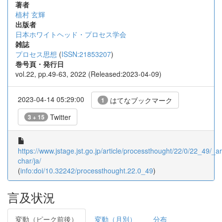
著者
植村 玄輝
出版者
日本ホワイトヘッド・プロセス学会
雑誌
プロセス思想
(
ISSN:21853207
)
巻号頁・発行日
vol.22, pp.49-63, 2022 (Released:2023-04-09)
2023-04-14 05:29:00
はてなブックマーク
1
Twitter
3 + 15
https://www.jstage.jst.go.jp/article/processthought/22/0/22_49/_art
char/ja/
(
info:doi/10.32242/processthought.22.0_49
)
言及状況
変動（ピーク前後）
変動（月別）
分布