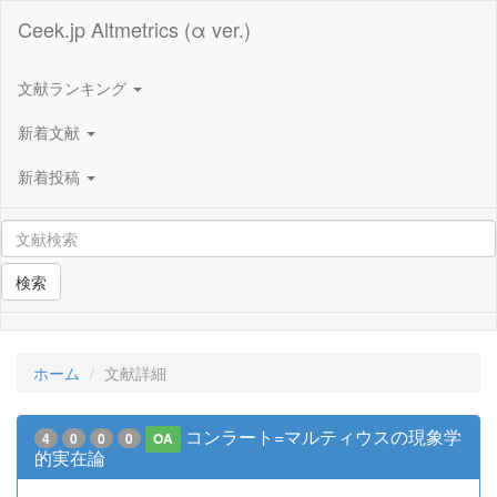
Ceek.jp Altmetrics (α ver.)
文献ランキング
新着文献
新着投稿
検索
ホーム
文献詳細
コンラート=マルティウスの現象学
4
0
0
0
OA
的実在論