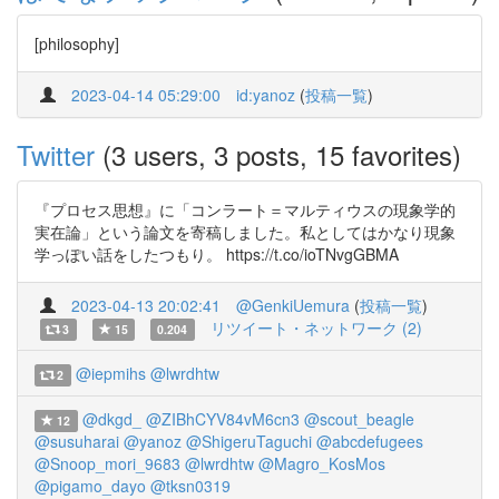
[philosophy]
2023-04-14 05:29:00
id:yanoz
(
投稿一覧
)
Twitter
(3 users, 3 posts, 15 favorites)
『プロセス思想』に「コンラート＝マルティウスの現象学的
実在論」という論文を寄稿しました。私としてはかなり現象
学っぽい話をしたつもり。 https://t.co/ioTNvgGBMA
2023-04-13 20:02:41
@GenkiUemura
(
投稿一覧
)
リツイート・ネットワーク (2)
3
15
0.204
@iepmihs
@lwrdhtw
2
@dkgd_
@ZIBhCYV84vM6cn3
@scout_beagle
12
@susuharai
@yanoz
@ShigeruTaguchi
@abcdefugees
@Snoop_mori_9683
@lwrdhtw
@Magro_KosMos
@pigamo_dayo
@tksn0319