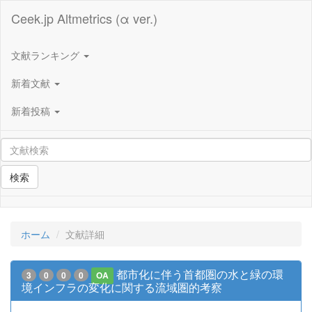
Ceek.jp Altmetrics (α ver.)
文献ランキング
新着文献
新着投稿
検索
ホーム
文献詳細
都市化に伴う首都圏の水と緑の環
3
0
0
0
OA
境インフラの変化に関する流域圏的考察