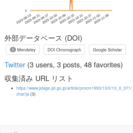
0
2023-11-02
2023-09-15
2023-10-03
2023-10-21
2023-11-08
2023-09-21
2023-10-09
2023-10-27
2023-09-27
2023-10-15
外部データベース (DOI)
Mendeley
DOI Chronograph
Google Scholar
1
Twitter
(3 users, 3 posts, 48 favorites)
収集済み URL リスト
https://www.jstage.jst.go.jp/article/procm1993/13/0/13_0_371/
char/ja
(3)