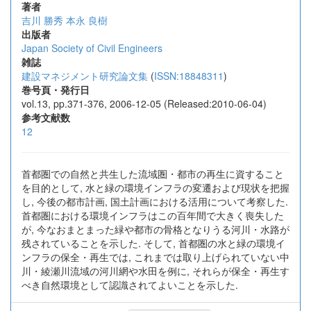
著者
吉川 勝秀
本永 良樹
出版者
Japan Society of Civil Engineers
雑誌
建設マネジメント研究論文集
(
ISSN:18848311
)
巻号頁・発行日
vol.13, pp.371-376, 2006-12-05 (Released:2010-06-04)
参考文献数
12
首都圏での自然と共生した流域圏・都市の再生に資すること
を目的として, 水と緑の環境インフラの変遷および現状を把握
し, 今後の都市計画, 国土計画における活用について考察した.
首都圏における環境インフラはこの百年間で大きく喪失した
が, 今なおまとまった緑や都市の骨格となりうる河川・水路が
残されていることを示した. そして, 首都圏の水と緑の環境イ
ンフラの保全・再生では, これまでは取り上げられていない中
川・綾瀬川流域の河川網や水田を例に, それらが保全・再生す
べき自然環境として認識されてよいことを示した.