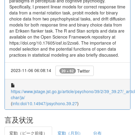
paradigms in perceptual and cognitive psychology.
Specifically, I present linear models for correct response time
data from a mental rotation task, probit models for binary
choice data from two psychophysical tasks, and drift diffusion
models for both response time and binary choice data from
an Eriksen flanker task. The R and Stan scripts and data are
available on the Open Science Framework repository at
https://doi.org/10.17605/osf.io/2zxs6. The importance of
model selection and the potential functions of open data
practices in statistical modeling are also briefly discussed.
2023-11-06 06:08:14
Twitter
20 + 62
https://www.jstage.jst.go.jp/article/psychono/39/2/39_39.27/_articl
char/ja/
(
info:doi/10.14947/psychono.39.27
)
言及状況
変動（ピーク前後）
変動（月別）
分布