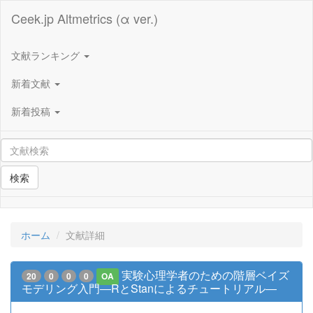
Ceek.jp Altmetrics (α ver.)
文献ランキング
新着文献
新着投稿
検索
ホーム
文献詳細
実験心理学者のための階層ベイズ
20
0
0
0
OA
モデリング入門―RとStanによるチュートリアル―