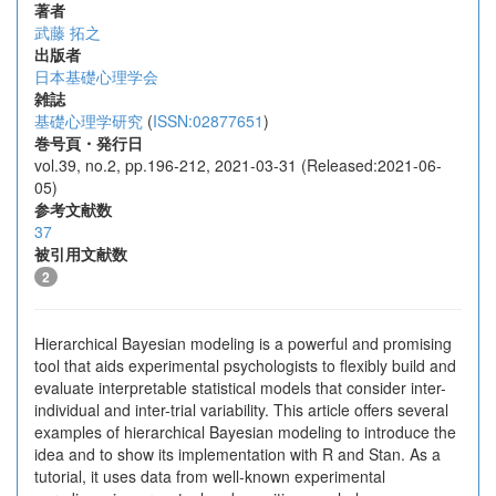
著者
武藤 拓之
出版者
日本基礎心理学会
雑誌
基礎心理学研究
(
ISSN:02877651
)
巻号頁・発行日
vol.39, no.2, pp.196-212, 2021-03-31 (Released:2021-06-
05)
参考文献数
37
被引用文献数
2
Hierarchical Bayesian modeling is a powerful and promising
tool that aids experimental psychologists to flexibly build and
evaluate interpretable statistical models that consider inter-
individual and inter-trial variability. This article offers several
examples of hierarchical Bayesian modeling to introduce the
idea and to show its implementation with R and Stan. As a
tutorial, it uses data from well-known experimental