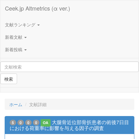
Ceek.jp Altmetrics (α ver.)
文献ランキング
新着文献
新着投稿
検索
ホーム
文献詳細
大腿骨近位部骨折患者の術後7日目
5
0
0
0
OA
における荷重率に影響を与える因子の調査