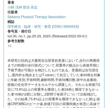
著者
小林 渓紳
那須 高志
出版者
Saitama Physical Therapy Association
雑誌
理学療法 - 臨床・研究・教育
(
ISSN:1880893X
)
巻号頁・発行日
vol.30, no.1, pp.25-29, 2023 (Released:2023-09-01)
参考文献数
10
本研究の目的は大腿骨近位部骨折患者において,歩行の再獲得
までの時期や歩行様式について,荷重率の観点から術後早期に
予後予測が可能かを検討したものである。受傷前は自宅居住
し,屋内外を独歩またはT-caneにて自立していた者40例を対象
に年齢,性別,手術時間,麻酔時間,手術待機日数,術中出血量術,
術後の生化学データをカルテから調査した。それらを術後7日
目に73.8%以上の荷重率を獲得した者24例と獲得できなかっ
た者16例の2群に分類し,2群間で各因子について比較検討し
た。その結果,73.8%以上の荷重率を獲得できなかった群は,術
後CRP,WBCのピーク値,術後7日目の荷重時痛が有意に高値で