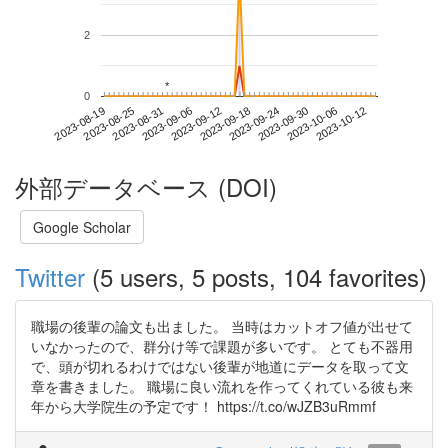
2
*
*
0
2023-10-06
2023-08-19
2023-09-06
2023-09-24
2023-10-12
2023-08-25
2023-09-12
2023-09-30
2023-08-31
2023-09-18
外部データベース (DOI)
Google Scholar
Twitter
(5 users, 5 posts, 104 favorites)
職場の後輩の論文も出ました。 当時はカットオフ値が出せて
いなかったので、群分け等で課題が多いです。 とても不器用
で、頭が切れるわけではない後輩が地道にデータを取って文
章を書きました。 職場に良い流れを作ってくれている彼も来
年から大学院生の予定です！ https://t.co/wJZB3uRmmf