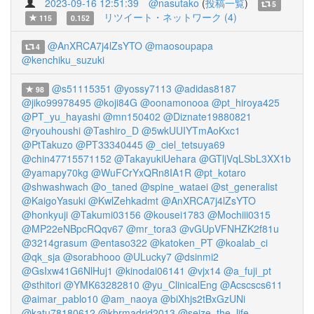
2023-09-16 12:51:39
@nasutako
(
投稿一覧
)
5
リツイート・ネットワーク (4)
115
0.152
@AnXRCA7j4lZsYTO
@maosoupapa
4
@kenchiku_suzuki
@s51115351
@yossy7113
@adidas8187
98
@jiko99978495
@koji84G
@oonamonooa
@pt_hiroya425
@PT_yu_hayashi
@mn150402
@Diznate19880821
@ryouhoushi
@Tashiro_D
@5wkUUIYTmAoKxc1
@PtTakuzo
@PT33340445
@_ciel_tetsuya69
@chin47715571152
@TakayukiUehara
@GTljVqLSbL3XX1b
@yamapy70kg
@WuFCrYxQRn8IA1R
@pt_kotaro
@shwashwach
@o_taned
@spine_wataei
@st_generalist
@KaigoYasuki
@KwlZehkadmt
@AnXRCA7j4lZsYTO
@honkyuji
@Takumi03156
@kousei1783
@Mochiii0315
@MP22eNBpcRQqv67
@mr_tora3
@vGUpVFNHZK2f81u
@3214grasum
@entaso322
@katoken_PT
@koalab_ci
@qk_sja
@sorabhooo
@ULucky7
@dsinmi2
@GsIxw41G6NlHuj1
@kinodai06141
@vjx14
@a_fuji_pt
@sthitori
@YMK63282810
@yu_ClinicalEng
@Acscscs611
@aimar_pablo10
@am_naoya
@biXhjs2tBxGzUNi
@katu78180612
@kbrmadrid2013
@seize_the_life