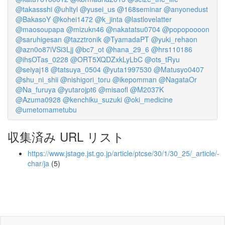
@takassshi
@uhltyl
@yusei_us
@168seminar
@anyonedust
@BakasoY
@kohei1472
@k_jinta
@lastlovelatter
@maosoupapa
@mizukn46
@nakatatsu0704
@popopoooon
@saruhigesan
@tazztronik
@TyamadaPT
@yuki_rehaon
@azn0o87iVSi3Ljj
@bc7_ot
@hana_29_6
@hrs110186
@ihsOTas_0228
@ORT5XQDZxkLyLbC
@ots_tRyu
@seiyaj18
@tatsuya_0504
@yuta1997530
@Matusyo0407
@shu_ni_shii
@nishigori_toru
@ikepomman
@NagataOr
@Na_furuya
@yutarojpt6
@misaofl
@M2037K
@Azuma0928
@kenchiku_suzuki
@oki_medicine
@umetomametubu
収集済み URL リスト
https://www.jstage.jst.go.jp/article/ptcse/30/1/30_25/_article/-
char/ja
(5)