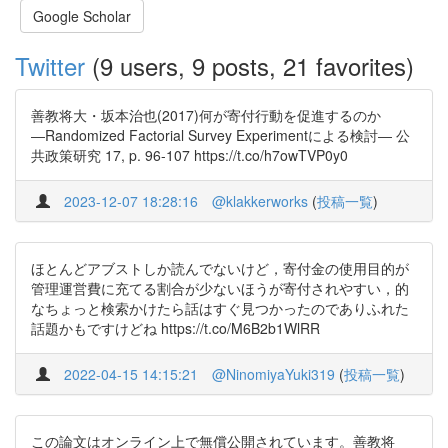
Google Scholar
Twitter
(9 users, 9 posts, 21 favorites)
善教将大・坂本治也(2017)何が寄付行動を促進するのか
―Randomized Factorial Survey Experimentによる検討― 公
共政策研究 17, p. 96-107 https://t.co/h7owTVP0y0
2023-12-07 18:28:16
@klakkerworks
(
投稿一覧
)
ほとんどアブストしか読んでないけど，寄付金の使用目的が
管理運営費に充てる割合が少ないほうが寄付されやすい，的
なちょっと検索かけたら話はすぐ見つかったのでありふれた
話題かもですけどね https://t.co/M6B2b1WlRR
2022-04-15 14:15:21
@NinomiyaYuki319
(
投稿一覧
)
この論文はオンライン上で無償公開されています。善教将