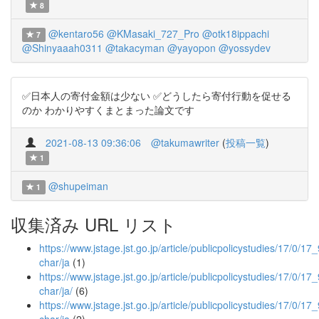
8
@kentaro56
@KMasaki_727_Pro
@otk18ippachi
7
@Shinyaaah0311
@takacyman
@yayopon
@yossydev
✅日本人の寄付金額は少ない ✅どうしたら寄付行動を促せる
のか わかりやすくまとまった論文です
2021-08-13 09:36:06
@takumawriter
(
投稿一覧
)
1
@shupeiman
1
収集済み URL リスト
https://www.jstage.jst.go.jp/article/publicpolicystudies/17/0/17_
char/ja
(1)
https://www.jstage.jst.go.jp/article/publicpolicystudies/17/0/17_
char/ja/
(6)
https://www.jstage.jst.go.jp/article/publicpolicystudies/17/0/17