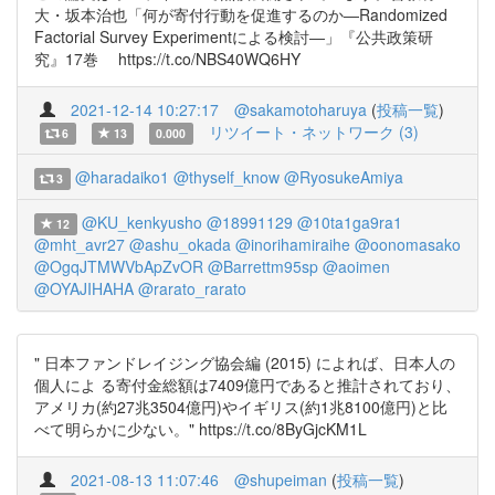
大・坂本治也「何が寄付行動を促進するのか―Randomized
Factorial Survey Experimentによる検討―」『公共政策研
究』17巻 https://t.co/NBS40WQ6HY
2021-12-14 10:27:17
@sakamotoharuya
(
投稿一覧
)
リツイート・ネットワーク (3)
6
13
0.000
@haradaiko1
@thyself_know
@RyosukeAmiya
3
@KU_kenkyusho
@18991129
@10ta1ga9ra1
12
@mht_avr27
@ashu_okada
@inorihamiraihe
@oonomasako
@OgqJTMWVbApZvOR
@Barrettm95sp
@aoimen
@OYAJIHAHA
@rarato_rarato
" 日本ファンドレイジング協会編 (2015) によれば、日本人の
個人によ る寄付金総額は7409億円であると推計されており、
アメリカ(約27兆3504億円)やイギリス(約1兆8100億円)と比
べて明らかに少ない。" https://t.co/8ByGjcKM1L
2021-08-13 11:07:46
@shupeiman
(
投稿一覧
)