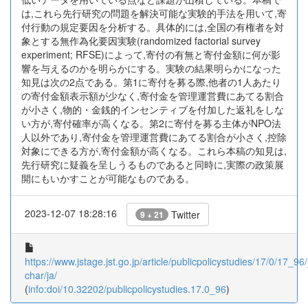
は,これら先行研究の問題を解決可能な実験的手法を用いて,寄
付行動の規定要因を分析する。具体的には,全国の有権者を対
象とする無作為化要因実験(randomized factorial survey
experiment; RFSE)によって,寄付の有無と寄付金額に何が影
響を与えるのかを明らかにする。実験の結果明らかになった
知見は次の2点である。第1に寄付を募る際,他者の1人あたり
の寄付金額表示額が少なく,寄付金を管理運営費にあてる割合
が小さく,物的・金銭的インセンティブを付加した返礼をしな
い方が,寄付確率が高くなる。第2に寄付を募る主体がNPO法
人以外であり,寄付金を管理運営費にあてる割合が小さく,控除
対象にできる方が,寄付金額が高くなる。これら本稿の知見は,
先行研究に疑義を呈しうるものであると同時に,実際の政策展
開にもいかすことが可能なものである。
2023-12-07 18:28:16
Twitter
9 + 21
https://www.jstage.jst.go.jp/article/publicpolicystudies/17/0/17_96/
char/ja/
(
info:doi/10.32202/publicpolicystudies.17.0_96
)