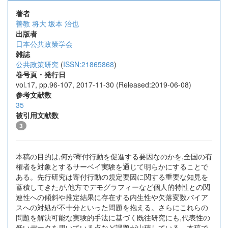
著者
善教 将大
坂本 治也
出版者
日本公共政策学会
雑誌
公共政策研究
(
ISSN:21865868
)
巻号頁・発行日
vol.17, pp.96-107, 2017-11-30 (Released:2019-06-08)
参考文献数
35
被引用文献数
3
本稿の目的は,何が寄付行動を促進する要因なのかを,全国の有
権者を対象とするサーベイ実験を通じて明らかにすることで
ある。先行研究は寄付行動の規定要因に関する重要な知見を
蓄積してきたが,他方でデモグラフィーなど個人的特性との関
連性への傾斜や推定結果に存在する内生性や欠落変数バイア
スへの対処が不十分といった問題を抱える。さらにこれらの
問題を解決可能な実験的手法に基づく既往研究にも,代表性の
低いデータを用いている点など課題が山積している。本稿で